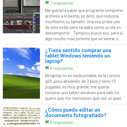
7 respuestas
Me gustaría saber que programa comprime
archivos a lo bestia, es decir, que reduzca
muchísimo su tamaño. Una vez probe uno
de este estilo pero tardaba como un día en
descomprimir... Tampoco busco eso, pero si
algo mucho más potente que un winrar o...
¿Tiene sentido comprar una
tablet Windows teniendo un
laptop?
6 respuestas
Mi laptop no es nada potable, es la Lenovo
g50, pesa alrededor de 3 kilos y tiene 15
pugadas, es muy grande, me quería
comprar una tablet windows para salir, no
quiero que me mencionen que use un ipad.
¿Cómo puedo editar un
documento fotografiado?
4 respuestas