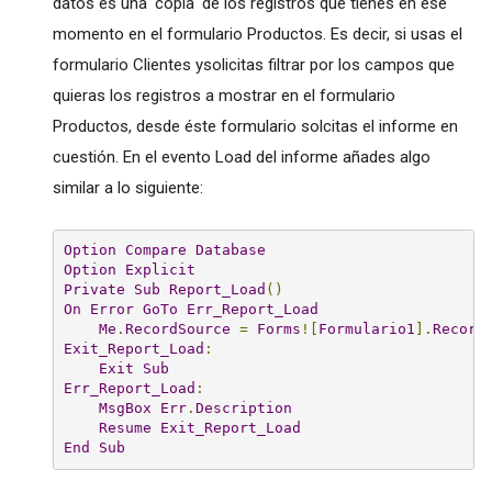
datos es una 'copia' de los registros que tienes en ese
momento en el formulario Productos. Es decir, si usas el
formulario Clientes ysolicitas filtrar por los campos que
quieras los registros a mostrar en el formulario
Productos, desde éste formulario solcitas el informe en
cuestión. En el evento Load del informe añades algo
similar a lo siguiente:
Option
Compare
Database
Option
Explicit
Private
Sub
Report_Load
()
On
Error
GoTo
Err_Report_Load
Me
.
RecordSource
=
Forms
![
Formulario1
].
Record
Exit_Report_Load
:
Exit
Sub
Err_Report_Load
:
MsgBox
Err
.
Description
Resume
Exit_Report_Load
End
Sub