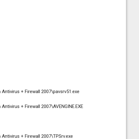
ntivirus + Firewall 2007\pavsrv51.exe
Antivirus + Firewall 2007\AVENGINE.EXE
ntivirus + Firewall 2007\TPSrv.exe