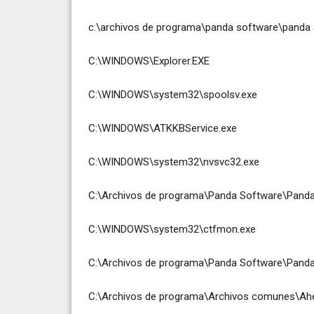
c:\archivos de programa\panda software\panda a
C:\WINDOWS\Explorer.EXE
C:\WINDOWS\system32\spoolsv.exe
C:\WINDOWS\ATKKBService.exe
C:\WINDOWS\system32\nvsvc32.exe
C:\Archivos de programa\Panda Software\Panda
C:\WINDOWS\system32\ctfmon.exe
C:\Archivos de programa\Panda Software\Panda A
C:\Archivos de programa\Archivos comunes\Ah