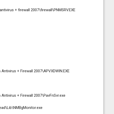
ntivirus + firewall 2007\firewall\PNMSRV.EXE
 Antivirus + Firewall 2007\APVXDWIN.EXE
ntivirus + Firewall 2007\PavFnSvr.exe
ead\Lib\NMBgMonitor.exe