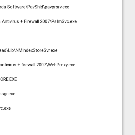
da Software\PavShld\pavprsrv.exe
Antivirus + Firewall 2007\PsImSvc.exe
ead\Lib\NMIndexStoreSvr.exe
ntivirus + firewall 2007\WebProxy.exe
LORE.EXE
sgr.exe
c.exe