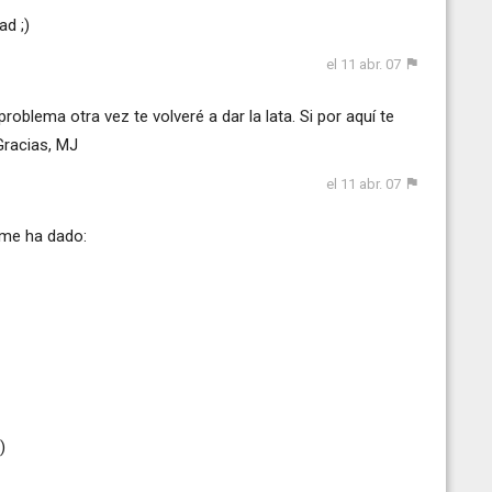
ad ;)
el 11 abr. 07
roblema otra vez te volveré a dar la lata. Si por aquí te
Gracias, MJ
el 11 abr. 07
 me ha dado:
)