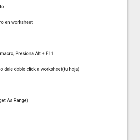
to
cro en worksheet
 macro, Presiona Alt + F11
jo dale doble click a worksheet(tu hoja)
get As Range)