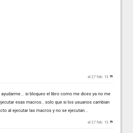
el 27 feb. 13
e ayudarme.... si bloqueo el libro como me dices ya no me
 ejecutar esas macros... solo que si los usuarios cambian
to al ejecutar las macros y no se ejecutan....
el 27 feb. 13