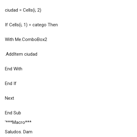
ciudad = Cells(i, 2)
If Cells(i, 1) = catego Then
With Me.ComboBox2
.AddItem ciudad
End With
End If
Next
End Sub
'***Macro***
Saludos. Dam