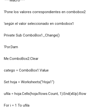
'***Macro***
'Pone los valores correspondientes en combobox2
'según el valor seleccionado en combobox1
Private Sub ComboBox1_Change()
'Por.Dam
Me.ComboBox2.Clear
catego = ComboBox1.Value
Set hoja = Worksheets("Hoja1")
ufila = hoja.Cells(hoja.Rows.Count, 1).End(xlUp).Row
For i = 1 To ufila