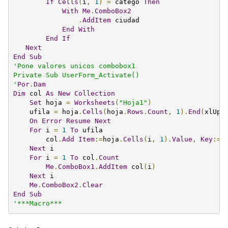
If
Cells
(
i
,
1
)
=
 catego 
Then
With
Me
.
ComboBox2
.
AddItem
 ciudad

End
With
End
If
Next
End
Sub
'Pone valores unicos combobox1

Private Sub UserForm_Activate()

'
Por
.
Dam
Dim
 col 
As
New
Collection
Set
 hoja 
=
Worksheets
(
"Hoja1"
)
    ufila 
=
 hoja
.
Cells
(
hoja
.
Rows
.
Count
,
1
).
End
(
xlUp
)
On
Error
Resume
Next
For
 i 
=
1
To
 ufila

        col
.
Add
Item
:=
hoja
.
Cells
(
i
,
1
).
Value
,
Key
:=
C
Next
 i

For
 i 
=
1
To
 col
.
Count
Me
.
ComboBox1
.
AddItem
 col
(
i
)
Next
 i

Me
.
ComboBox2
.
Clear
End
Sub
'***Macro***