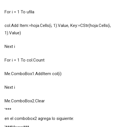
For i = 1 To ufila
col.Add Item:=hoja.Cells(i, 1).Value, Key:=CStr(hoja.Cells(i,
1).Value)
Next i
For i = 1 To col.Count
Me.ComboBox1.AddItem col(i)
Next i
Me.ComboBox2.Clear
'***
en el combobox2 agrega lo siguiente: