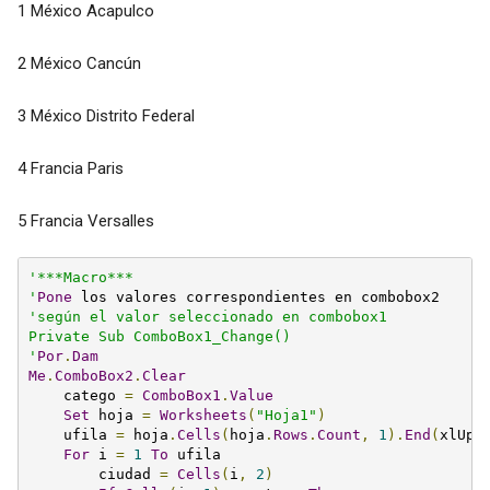
1 México Acapulco
2 México Cancún
3 México Distrito Federal
4 Francia Paris
5 Francia Versalles
'***Macro***

'
Pone
'según el valor seleccionado en combobox1

Private Sub ComboBox1_Change()

'
Por
.
Dam
Me
.
ComboBox2
.
Clear
    catego 
=
ComboBox1
.
Value
Set
 hoja 
=
Worksheets
(
"Hoja1"
)
    ufila 
=
 hoja
.
Cells
(
hoja
.
Rows
.
Count
,
1
).
End
(
xlUp
)
For
 i 
=
1
To
 ufila

        ciudad 
=
Cells
(
i
,
2
)