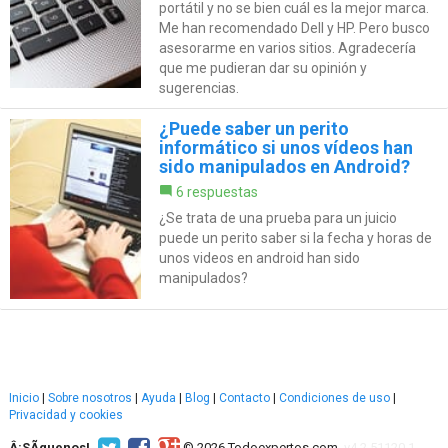
portátil y no se bien cuál es la mejor marca.
Me han recomendado Dell y HP. Pero busco
asesorarme en varios sitios. Agradecería
que me pudieran dar su opinión y
sugerencias.
¿Puede saber un perito
informático si unos vídeos han
sido manipulados en Android?
6 respuestas
¿Se trata de una prueba para un juicio
puede un perito saber si la fecha y horas de
unos videos en android han sido
manipulados?
Inicio
|
Sobre nosotros
|
Ayuda
|
Blog
|
Contacto
|
Condiciones de uso
|
Privacidad y cookies
Â¡SÃ­guenos!
© 2026 Todoexpertos.com.
v4.2.51120.1