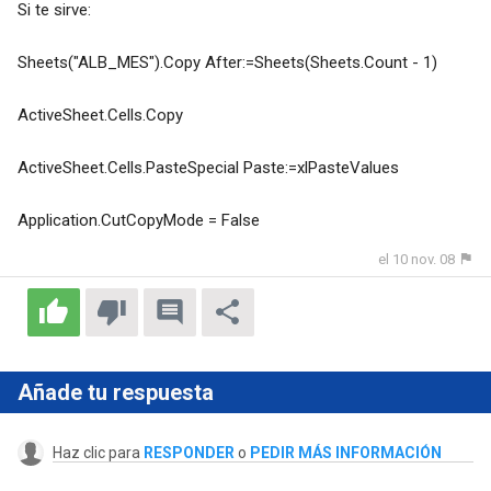
Si te sirve:
Sheets("ALB_MES").Copy After:=Sheets(Sheets.Count - 1)
ActiveSheet.Cells.Copy
ActiveSheet.Cells.PasteSpecial Paste:=xlPasteValues
Application.CutCopyMode = False
el 10 nov. 08
Añade tu respuesta
Haz clic para
RESPONDER
o
PEDIR MÁS INFORMACIÓN