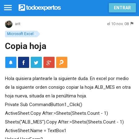
ENTRAR
el 10 nov. 08
arit
Microsoft Excel
Copia hoja
Hola quisiera plantearle la siguiente duda. En excel por medio
de la siguiente orden consigo copiar la hoja ALB_MES en otra
hoja nueva, situada en la penúltima hoja.
Private Sub CommandButton1_Click()
ActiveSheet.Copy After:=Sheets(Sheets.Count - 1)
Sheets("ALB_MES").Copy After:=Sheets(Sheets.Count - 1)
ActiveSheet.Name = TextBox1