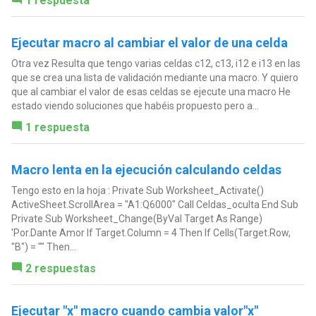
1 respuesta
Ejecutar macro al cambiar el valor de una celda
Otra vez Resulta que tengo varias celdas c12, c13, i12 e i13 en las
que se crea una lista de validación mediante una macro. Y quiero
que al cambiar el valor de esas celdas se ejecute una macro He
estado viendo soluciones que habéis propuesto pero a...
1 respuesta
Macro lenta en la ejecución calculando celdas
Tengo esto en la hoja : Private Sub Worksheet_Activate()
ActiveSheet.ScrollArea = "A1:Q6000" Call Celdas_oculta End Sub
Private Sub Worksheet_Change(ByVal Target As Range)
'Por.Dante Amor If Target.Column = 4 Then If Cells(Target.Row,
"B") = "" Then...
2 respuestas
Ejecutar "x" macro cuando cambia valor"x"