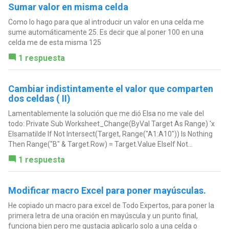
Sumar valor en misma celda
Como lo hago para que al introducir un valor en una celda me
sume automáticamente 25. Es decir que al poner 100 en una
celda me de esta misma 125
1 respuesta
Cambiar indistintamente el valor que comparten
dos celdas ( II)
Lamentablemente la solución que me dió Elsa no me vale del
todo: Private Sub Worksheet_Change(ByVal Target As Range) 'x
Elsamatilde If Not Intersect(Target, Range("A1:A10")) Is Nothing
Then Range("B" & Target.Row) = Target.Value ElseIf Not...
1 respuesta
Modificar macro Excel para poner mayúsculas.
He copiado un macro para excel de Todo Expertos, para poner la
primera letra de una oración en mayúscula y un punto final,
funciona bien pero me gustacia aplicarlo solo a una celda o