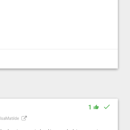
1
lsaMatilde