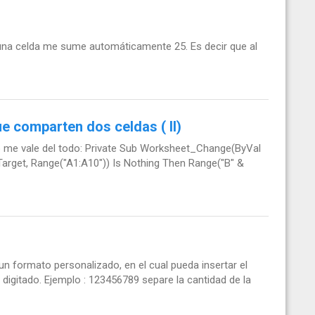
 una celda me sume automáticamente 25. Es decir que al
ue comparten dos celdas ( II)
 me vale del todo: Private Sub Worksheet_Change(ByVal
(Target, Range("A1:A10")) Is Nothing Then Range("B" &
n formato personalizado, en el cual pueda insertar el
 digitado. Ejemplo : 123456789 separe la cantidad de la