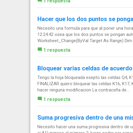
1 respuesta
Hacer que los dos puntos se ponga
Necesito una formula para que al poner una hor
12:24:42 osea que los dos puntos se pongan aut
Worksheet_Change(ByVal Target As Range) Dim ce
1 respuesta
Bloquear varias celdas de acuerdo
Tengo la hoja bloqueada esepto las celdas Q4, K16
FINALIZAR quiero bloquear las celdas K16, K17, 
hacer ninguna modificacion La contraceña de...
1 respuesta
Suma progresiva dentro de una mi
Necesito hacer una suma progresiva dentro de una
ej:A1) ingreso el número 2, luego poder ser capaz