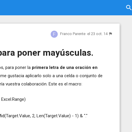
Franco Parente
el 23 oct. 14
para poner mayúsculas.
s, para poner la
primera letra de una oración en
 me gustacia aplicarlo solo a una celda o conjunto de
ría vuestra colaboración. Este es el macro:
 Excel.Range)
d(Target.Value, 2, Len(Target.Value) - 1) & "."