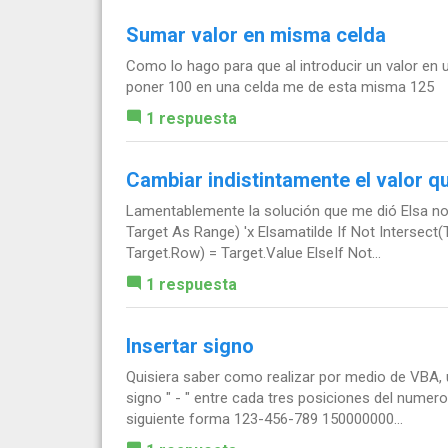
Sumar valor en misma celda
Como lo hago para que al introducir un valor en
poner 100 en una celda me de esta misma 125
1 respuesta
Cambiar indistintamente el valor q
Lamentablemente la solución que me dió Elsa no
Target As Range) 'x Elsamatilde If Not Intersect
Target.Row) = Target.Value ElseIf Not...
1 respuesta
Insertar signo
Quisiera saber como realizar por medio de VBA, u
signo " - " entre cada tres posiciones del numero
siguiente forma 123-456-789 150000000...