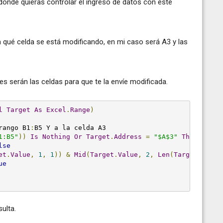
donde quieras controlar el ingreso de datos con este
a qué celda se está modificando, en mi caso será A3 y las
es serán las celdas para que te la envíe modificada.
l
Target
As
Excel
.
Range
)
rango B1
:
1:B5"
))
Is
Nothing
Or
Target
.
Address
=
"$A$3"
Then
lse
et
.
Value
,
1
,
1
))
&
Mid
(
Target
.
Value
,
2
,
Len
(
Target
.
Value
ue
sulta.