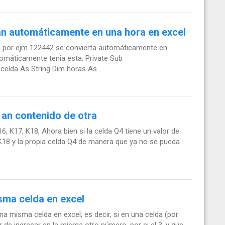
n automáticamente en una hora en excel
a por ejm 122442 se convierta automáticamente en
omáticamente tenia esta: Private Sub
lda As String Dim horas As...
 an contenido de otra
, K17, K18, Ahora bien si la celda Q4 tiene un valor de
K18 y la propia celda Q4 de manera que ya no se pueda
sma celda en excel
 misma celda en excel; es decir, si en una celda (por
 de ingresar en la misma otro número, por ej el 3, y que