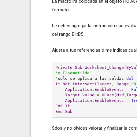
La macro irá colocada en el objeto HOJA 
formato.
Le debes agregar la instrucción que evalú
del rango B1:B5
Ajusta a tus referencias o me indicas cual
Private
Sub
Worksheet_Change
(
ByVa
'x Elsamatilde

'
solo se aplica a las celdas 
del
 
If
Not
Intersect
(
Target
,
Range
(
"B
Application
.
EnableEvents
=
Fa
Target
.
Value
=
UCase
(
Mid
(
Targ
Application
.
EnableEvents
=
Tr
End
If
End
Sub
Sdos y no olvides valorar y finalizar la con