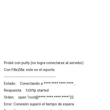
Probé con putty (no logra conectarse al servidor)
Con FilleZilla: este es el reporte:
-----------------------------------
Estado: Conectando a ****.****.****.****...
Respuesta: fzSftp started
Orden: open "root@****.****.****.****"22
Error: Conexión superó el tiempo de espera