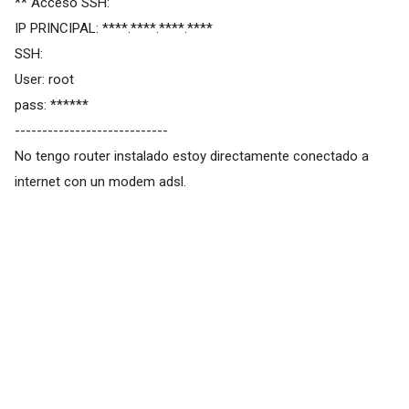
** Acceso SSH:
IP PRINCIPAL: ****.****.****.****
SSH:
User: root
pass: ******
----------------------------
No tengo router instalado estoy directamente conectado a
internet con un modem adsl.