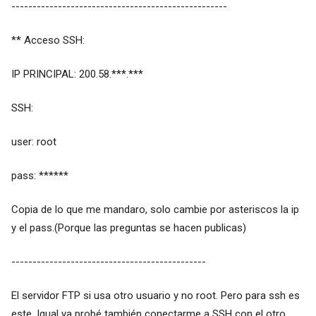
---------------------------------------------------
** Acceso SSH:
IP PRINCIPAL: 200.58.***.***
SSH:
user: root
pass: ******
Copia de lo que me mandaro, solo cambie por asteriscos la ip
y el pass.(Porque las preguntas se hacen publicas)
----------------------------------------------
El servidor FTP si usa otro usuario y no root. Pero para ssh es
este. Igual ya probé también conectarme a SSH con el otro