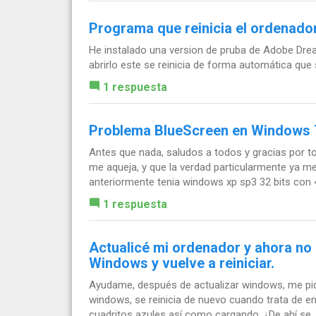
Programa que reinicia el ordenado
He instalado una version de pruba de Adobe Dre
abrirlo este se reinicia de forma automática qu
1 respuesta
Problema BlueScreen en Windows 7
Antes que nada, saludos a todos y gracias por t
me aqueja, y que la verdad particularmente ya me
anteriormente tenia windows xp sp3 32 bits con 4
1 respuesta
Actualicé mi ordenador y ahora no 
Windows y vuelve a reiniciar.
Ayudame, después de actualizar windows, me pidi
windows, se reinicia de nuevo cuando trata de en
cuadritos azules así como cargando, ¿De ahí se..