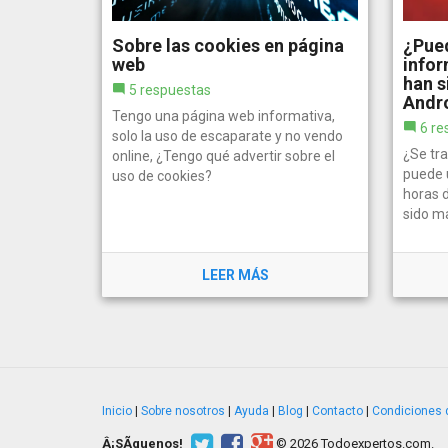
Sobre las cookies en página
¿Pued
web
infor
han s
5 respuestas
Andr
Tengo una página web informativa,
6 re
solo la uso de escaparate y no vendo
¿Se tra
online, ¿Tengo qué advertir sobre el
puede u
uso de cookies?
horas 
sido m
LEER MÁS
Inicio
|
Sobre nosotros
|
Ayuda
|
Blog
|
Contacto
|
Condiciones 
Â¡SÃ­guenos!
© 2026 Todoexpertos.com.
v