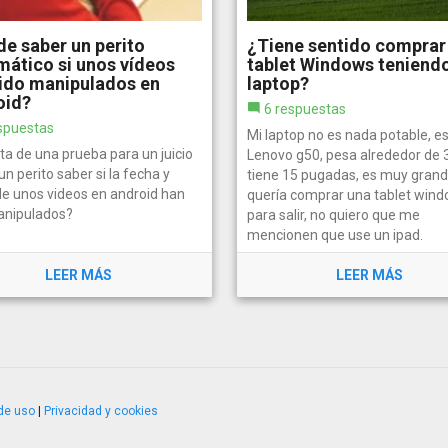
e saber un perito
¿Tiene sentido comprar
mático si unos vídeos
tablet Windows teniend
ido manipulados en
laptop?
oid?
6 respuestas
spuestas
Mi laptop no es nada potable, es
ta de una prueba para un juicio
Lenovo g50, pesa alrededor de 3 
n perito saber si la fecha y
tiene 15 pugadas, es muy gran
de unos videos en android han
quería comprar una tablet win
anipulados?
para salir, no quiero que me
mencionen que use un ipad.
LEER MÁS
LEER MÁS
de uso
|
Privacidad y cookies
4.2.51120.1