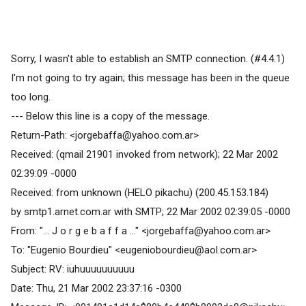
Sorry, I wasn't able to establish an SMTP connection. (#4.4.1)
I'm not going to try again; this message has been in the queue
too long.
--- Below this line is a copy of the message.
Return-Path: <
jorgebaffa@yahoo.com.ar
>
Received: (qmail 21901 invoked from network); 22 Mar 2002
02:39:09 -0000
Received: from unknown (HELO pikachu) (200.45.153.184)
by smtp1.arnet.com.ar with SMTP; 22 Mar 2002 02:39:05 -0000
From: "... J o r g e b a f f a ..." <
jorgebaffa@yahoo.com.ar
>
To: "Eugenio Bourdieu" <
eugeniobourdieu@aol.com.ar
>
Subject: RV: iuhuuuuuuuuuu
Date: Thu, 21 Mar 2002 23:37:16 -0300