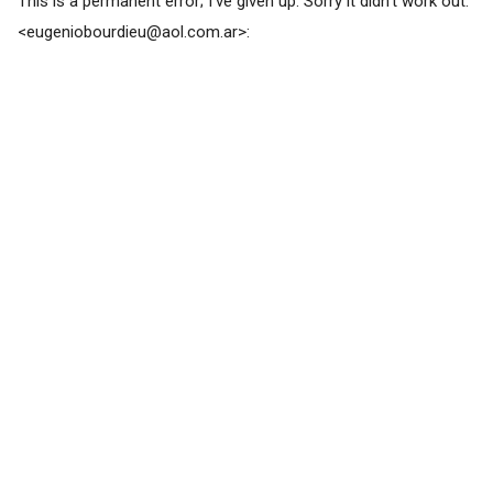
This is a permanent error; I've given up. Sorry it didn't work out.
<
eugeniobourdieu@aol.com.ar
>: