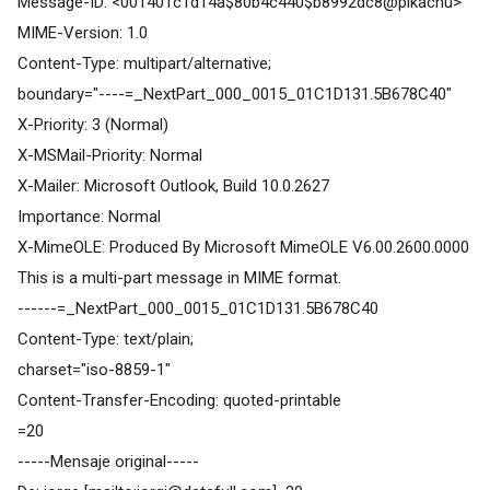
Message-ID: <001401c1d14a$80b4c440$b8992dc8@pikachu>
MIME-Version: 1.0
Content-Type: multipart/alternative;
boundary="----=_NextPart_000_0015_01C1D131.5B678C40"
X-Priority: 3 (Normal)
X-MSMail-Priority: Normal
X-Mailer: Microsoft Outlook, Build 10.0.2627
Importance: Normal
X-MimeOLE: Produced By Microsoft MimeOLE V6.00.2600.0000
This is a multi-part message in MIME format.
------=_NextPart_000_0015_01C1D131.5B678C40
Content-Type: text/plain;
charset="iso-8859-1"
Content-Transfer-Encoding: quoted-printable
=20
-----Mensaje original-----