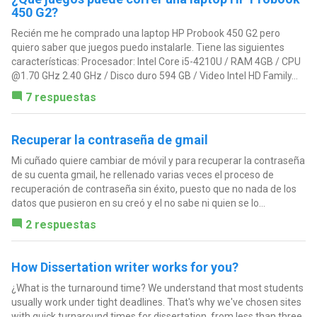
450 G2?
Recién me he comprado una laptop HP Probook 450 G2 pero
quiero saber que juegos puedo instalarle. Tiene las siguientes
características: Procesador: Intel Core i5-4210U / RAM 4GB / CPU
@1.70 GHz 2.40 GHz / Disco duro 594 GB / Video Intel HD Family...
7 respuestas
Recuperar la contraseña de gmail
Mi cuñado quiere cambiar de móvil y para recuperar la contraseña
de su cuenta gmail, he rellenado varias veces el proceso de
recuperación de contraseña sin éxito, puesto que no nada de los
datos que pusieron en su creó y el no sabe ni quien se lo...
2 respuestas
How Dissertation writer works for you?
¿What is the turnaround time? We understand that most students
usually work under tight deadlines. That's why we've chosen sites
with quick turnaround times for dissertation, from less than three