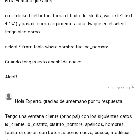
En la ventana que abrís:
en el clicked del boton, toma el texto del sle (ls_var = sle1.text
+ "%") y pasalo como argumento a una dw que en el select
tenga algo como:
select * from tabla where nombre like :ae_nombre
Cuando tengas esto escribí de nuevo.
AldoB
el 11 mar. 08
Hola Experto, gracias de antemano por tu respuesta.
Tengo una ventana cliente (principal) con los siguientes datos:
id_cliente, id_distrito, distrito_nombre, apellidos, nombres,
fecha, dirección con botones como nuevo, buscar, modificar,