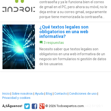
contraseña y ya le funciona bien el correo
de gmail en el PC, pero ahora su móvil, no le
deja entrar a su correo gmail, seguramente
porque tiene memorizada la contraseña...
¿Qué textos legales son
obligatorios en una web
informativa?
3 respuestas
Necesito saber que textos legales son
obligatorios en una web informativa de un
negocio sin formularios ni gestión de datos
de los usuarios.
Inicio
|
Sobre nosotros
|
Ayuda
|
Blog
|
Contacto
|
Condiciones de uso
|
Privacidad y cookies
Â¡SÃ­guenos!
© 2026 Todoexpertos.com.
v4.2.51120.1