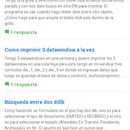
Tengo una grilla, y selecciono con doble click el datos donde estoy
parado y con ese dato busco en otra DW para mostrar. El
programa se cae cuando hago doble click sobre otro objeto,
¿Cómo hago para que acepte el doble click solo dentro de la
grilla...
1 respuesta
Como imprimir 3 datawindow a la vez
Tengo 3 datawindows en una ventana y quiero imprimir los 3
datawindow en una sola hoja para esto tengo en mi window tres
controles dw_1, dw_2 y dw_3 en donde se ingresan datos que
luego se guardan el base de datos y control b_button(imprimir) .....
1 respuesta
Búsqueda entre dos ddlb
Estoy haciendo un formulario en el que hay dos dlb, uno es para
seleccionar el tipo de documento (EMITIDO o RECIBIDO) y el otro
es para seleccionar el estado (Atendido, En Tramite, Pendiente,
Archivado), en fin.. El asunto es que hice un cursor que...