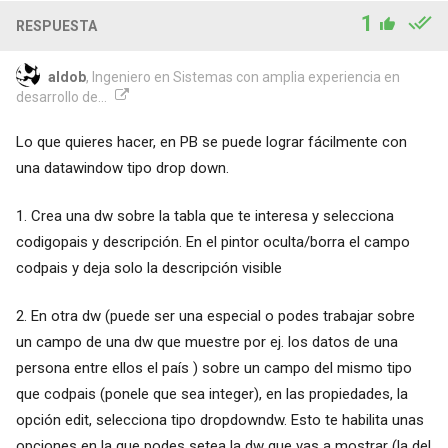
1
RESPUESTA
aldob
, Ingeniero en Sistemas con amplia experiencia en
desarrollo de...
Lo que quieres hacer, en PB se puede lograr fácilmente con
una datawindow tipo drop down.
1. Crea una dw sobre la tabla que te interesa y selecciona
codigopais y descripción. En el pintor oculta/borra el campo
codpais y deja solo la descripción visible
2. En otra dw (puede ser una especial o podes trabajar sobre
un campo de una dw que muestre por ej. los datos de una
persona entre ellos el país ) sobre un campo del mismo tipo
que codpais (ponele que sea integer), en las propiedades, la
opción edit, selecciona tipo dropdowndw. Esto te habilita unas
opciones en la que podes setea la dw que vas a mostrar (la del