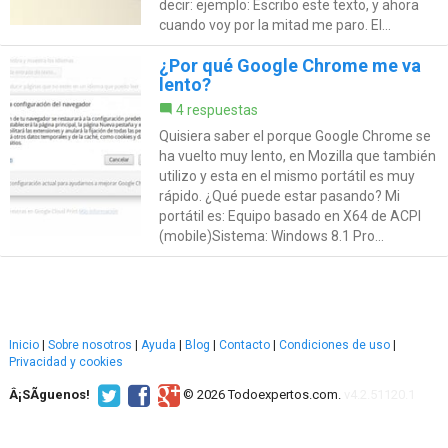
decir: ejemplo: Escribo este texto, y ahora
cuando voy por la mitad me paro. El...
¿Por qué Google Chrome me va
lento?
4 respuestas
Quisiera saber el porque Google Chrome se
ha vuelto muy lento, en Mozilla que también
utilizo y esta en el mismo portátil es muy
rápido. ¿Qué puede estar pasando? Mi
portátil es: Equipo basado en X64 de ACPI
(mobile)Sistema: Windows 8.1 Pro...
Inicio
|
Sobre nosotros
|
Ayuda
|
Blog
|
Contacto
|
Condiciones de uso
|
Privacidad y cookies
Â¡SÃ­guenos!
© 2026 Todoexpertos.com.
v4.2.51120.1