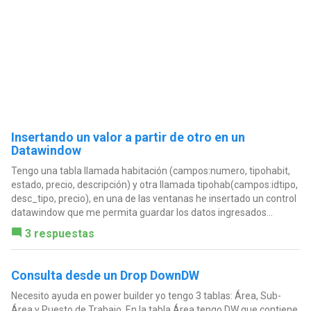
Insertando un valor a partir de otro en un
Datawindow
Tengo una tabla llamada habitación (campos:numero, tipohabit,
estado, precio, descripción) y otra llamada tipohab(campos:idtipo,
desc_tipo, precio), en una de las ventanas he insertado un control
datawindow que me permita guardar los datos ingresados...
3 respuestas
Consulta desde un Drop DownDW
Necesito ayuda en power builder yo tengo 3 tablas: Área, Sub-
Área y Puesto de Trabajo. En la tabla Área tengo DW que contiene