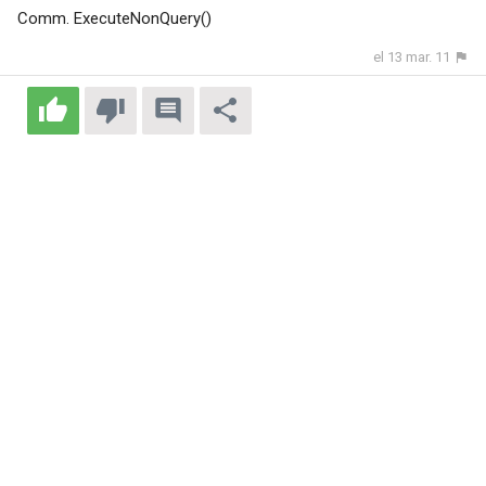
Comm. ExecuteNonQuery()
el 13 mar. 11