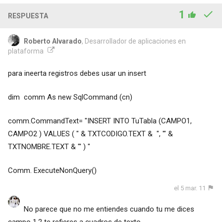
1
RESPUESTA
Roberto Alvarado
, Desarrollador de aplicaciones en
plataforma
para ineerta registros debes usar un insert
dim comm As new SqlCommand (cn)
comm.CommandText= "INSERT INTO TuTabla (CAMPO1,
CAMPO2 ) VALUES ( " & TXTCODIGO.TEXT & ", '" &
TXTNOMBRE.TEXT & "' ) "
Comm. ExecuteNonQuery()
el 5 mar. 11
No parece que no me entiendes cuando tu me dices