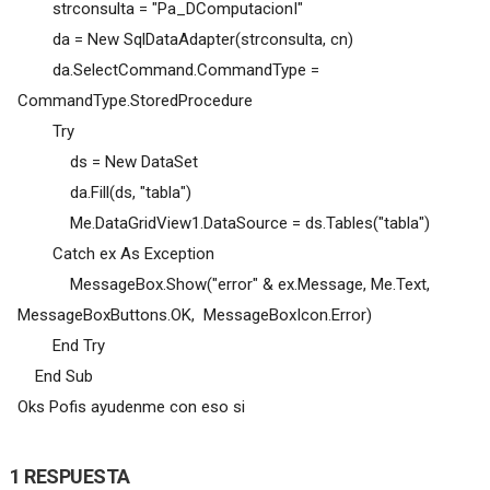
strconsulta = "Pa_DComputacionI"
da = New SqlDataAdapter(strconsulta, cn)
da.SelectCommand.CommandType =
CommandType.StoredProcedure
Try
ds = New DataSet
da.Fill(ds, "tabla")
Me.DataGridView1.DataSource = ds.Tables("tabla")
Catch ex As Exception
MessageBox.Show("error" & ex.Message, Me.Text,
MessageBoxButtons.OK, MessageBoxIcon.Error)
End Try
End Sub
Oks Pofis ayudenme con eso si
1 RESPUESTA