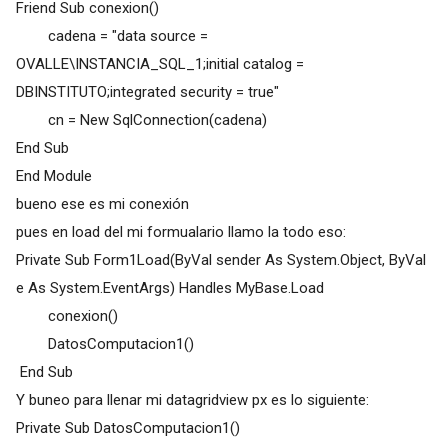
Friend Sub conexion()
cadena = "data source =
OVALLE\INSTANCIA_SQL_1;initial catalog =
DBINSTITUTO;integrated security = true"
cn = New SqlConnection(cadena)
End Sub
End Module
bueno ese es mi conexión
pues en load del mi formualario llamo la todo eso:
Private Sub Form1Load(ByVal sender As System.Object, ByVal
e As System.EventArgs) Handles MyBase.Load
conexion()
DatosComputacion1()
End Sub
Y buneo para llenar mi datagridview px es lo siguiente:
Private Sub DatosComputacion1()