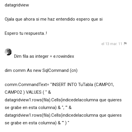
datagridview
Ojala que ahora si me haz entendido espero que si
Espero tu respuesta..!
el 13 mar. 11
Dim fila as integer = e.rowindex
dim comm As new SqlCommand (cn)
comm.CommandText= "INSERT INTO TuTabla (CAMPO1,
CAMPO2 ) VALUES ( " &
datagridview1.rows(fila).Cells(indicedelacolumna que quieres
se grabe en esta columna) & ", '" &
datagridview1.rows(fila).Cells(indicedelacolumna que quieres
se grabe en esta columna) & "' ) "