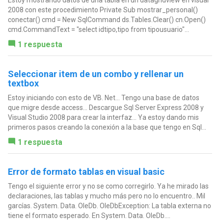
Estoy mostrando datos de una tabla en un datagridview en visual
2008 con este procedimiento Private Sub mostrar_personal()
conectar() cmd = New SqlCommand ds.Tables.Clear() cn.Open()
cmd.CommandText = "select idtipo,tipo from tipousuario"...
1 respuesta
Seleccionar item de un combo y rellenar un
textbox
Estoy iniciando con esto de VB. Net... Tengo una base de datos
que migre desde access... Descargue Sql Server Express 2008 y
Visual Studio 2008 para crear la interfaz... Ya estoy dando mis
primeros pasos creando la conexión a la base que tengo en Sql...
1 respuesta
Error de formato tablas en visual basic
Tengo el siguiente error y no se como corregirlo. Ya he mirado las
declaraciones, las tablas y mucho más pero no lo encuentro.. Mil
garcías. System. Data. OleDb. OleDbException: La tabla externa no
tiene el formato esperado. En System. Data. OleDb....