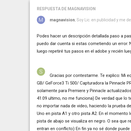
RESPUESTA
DE MAGNAVISION
magnavision
, Soy Lic. en publicidad y me de
Podes hacer un descripción detallada paso a pa
puedo dar cuenta si estas cometiendo un error. N
luego repetiré tus pasos en el adobe y recién lue
Gracias por contestarme. Te explico: Mi eq
GB/ GeForce3 Ti 500/ Capturadora la Pinnacle 
solamente para Premiere y Pinnacle actualizados 
41.09 ultimo, no me funciona) De verdad que lo t
no importar nada de video, haciendo la prueba d
Uno en pista A1 y otro pista A2. En el momento l
pista de abajo se visualiza en negro. O sea que 
entran en conflicto) En fin ya no sé donde puede 