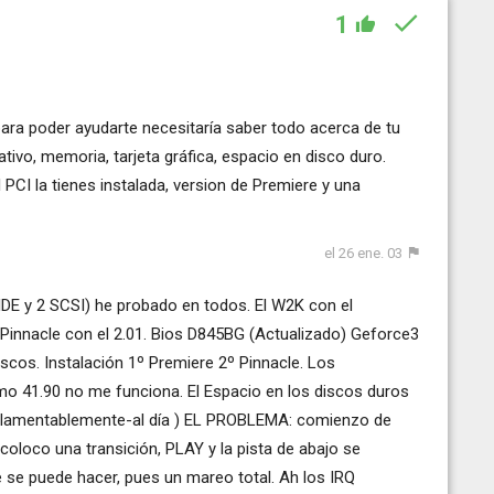
1
para poder ayudarte necesitaría saber todo acerca de tu
tivo, memoria, tarjeta gráfica, espacio en disco duro.
 PCI la tienes instalada, version de Premiere y una
el 26 ene. 03
 IDE y 2 SCSI) he probado en todos. El W2K con el
 Pinnacle con el 2.01. Bios D845BG (Actualizado) Geforce3
cos. Instalación 1º Premiere 2º Pinnacle. Los
timo 41.90 no me funciona. El Espacio en los discos duros
(lamentablemente-al día ) EL PROBLEMA: comienzo de
oloco una transición, PLAY y la pista de abajo se
e se puede hacer, pues un mareo total. Ah los IRQ