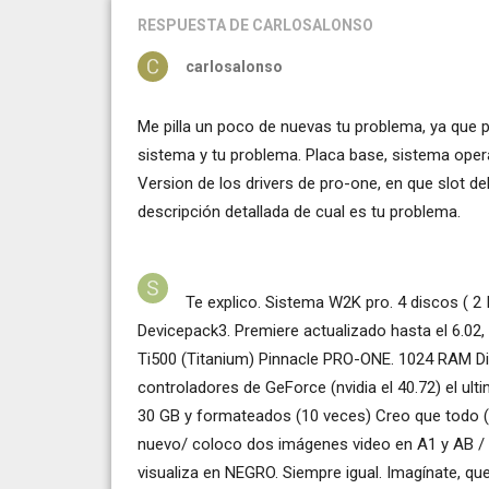
RESPUESTA
DE CARLOSALONSO
carlosalonso
Me pilla un poco de nuevas tu problema, ya que 
sistema y tu problema. Placa base, sistema opera
Version de los drivers de pro-one, en que slot del
descripción detallada de cual es tu problema.
Te explico. Sistema W2K pro. 4 discos ( 2
Devicepack3. Premiere actualizado hasta el 6.02,
Ti500 (Titanium) Pinnacle PRO-ONE. 1024 RAM Dis
controladores de GeForce (nvidia el 40.72) el ul
30 GB y formateados (10 veces) Creo que todo 
nuevo/ coloco dos imágenes video en A1 y AB / c
visualiza en NEGRO. Siempre igual. Imagínate, qu