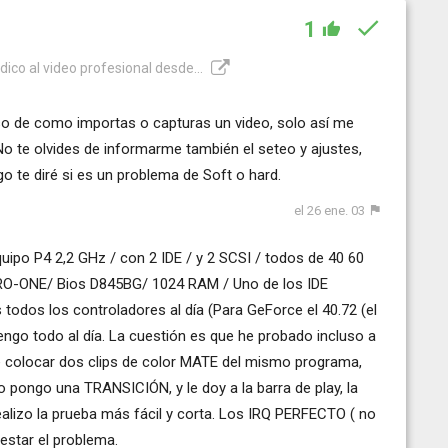
1
dico al video profesional desde...
so de como importas o capturas un video, solo así me
o te olvides de informarme también el seteo y ajustes,
go te diré si es un problema de Soft o hard.
el 26 ene. 03
uipo P4 2,2 GHz / con 2 IDE / y 2 SCSI / todos de 40 60
PRO-ONE/ Bios D845BG/ 1024 RAM / Uno de los IDE
todos los controladores al día (Para GeForce el 40.72 (el
engo todo al día. La cuestión es que he probado incluso a
e colocar dos clips de color MATE del mismo programa,
o pongo una TRANSICIÓN, y le doy a la barra de play, la
realizo la prueba más fácil y corta. Los IRQ PERFECTO ( no
estar el problema.