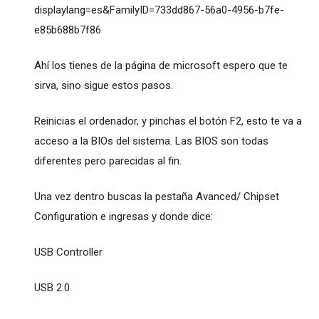
displaylang=es&FamilyID=733dd867-56a0-4956-b7fe-
e85b688b7f86
Ahí los tienes de la página de microsoft espero que te
sirva, sino sigue estos pasos.
Reinicias el ordenador, y pinchas el botón F2, esto te va a
acceso a la BIOs del sistema. Las BIOS son todas
diferentes pero parecidas al fin.
Una vez dentro buscas la pestaña Avanced/ Chipset
Configuration e ingresas y donde dice:
USB Controller
USB 2.0