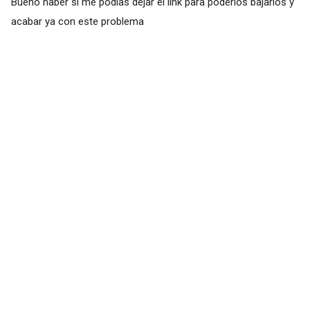
Bueno haber si me podías dejar el link para poderlos bajarlos y
acabar ya con este problema