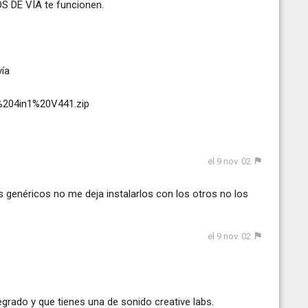
S DE VÍA te funcionen.
vía
A%204in1%20V441.zip
el 9 nov. 02
s genéricos no me deja instalarlos con los otros no los
el 9 nov. 02
egrado y que tienes una de sonido creative labs.