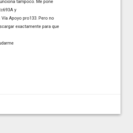
e funciona tampoco. Me pone
82c693A y
a Vía Apoyo pro133. Pero no
escargar exactamente para que
yudarme