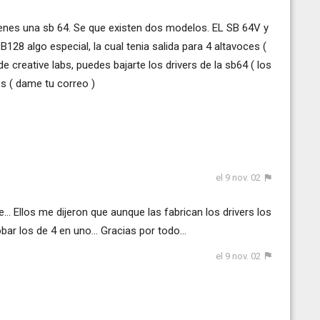
ienes una sb 64. Se que existen dos modelos. EL SB 64V y
B128 algo especial, la cual tenia salida para 4 altavoces (
de creative labs, puedes bajarte los drivers de la sb64 ( los
s ( dame tu correo )
el 9 nov. 02
... Ellos me dijeron que aunque las fabrican los drivers los
obar los de 4 en uno... Gracias por todo...
el 9 nov. 02