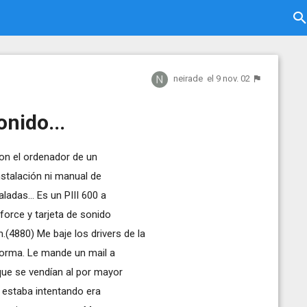
neirade
el 9 nov. 02
onido...
on el ordenador de un
nstalación ni manual de
aladas... Es un PIII 600 a
force y tarjeta de sonido
.(4880) Me baje los drivers de la
 forma. Le mande un mail a
 que se vendían al por mayor
e estaba intentando era