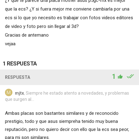
¿Y qué te parece una placa mother asus p5gc-mx es mejor
que la ecs? ¿Y si fuera mejor me conviene cambiarla por una
ecs si lo que yo necesito es trabajar con fotos videos editores
de video y foto pero sin llegar al 3d?
Gracias de antemano
vejaa
1 RESPUESTA
1
RESPUESTA
mjtx
, Siempre he estado atento a novedades, y problemas
que surgen al...
Ambas placas son bastantes similares y de reconocido
prestigio, todo y que asus siempreha tenido muy buena
reputación, pero no quiero decir con ello que la ecs sea peor,
para mi son similares.