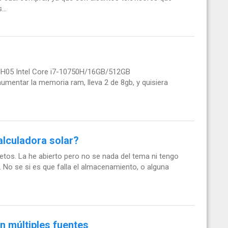
..
MH05 Intel Core i7-10750H/16GB/512GB
umentar la memoria ram, lleva 2 de 8gb, y quisiera
alculadora solar?
tos. La he abierto pero no se nada del tema ni tengo
a. No se si es que falla el almacenamiento, o alguna
n múltiples fuentes