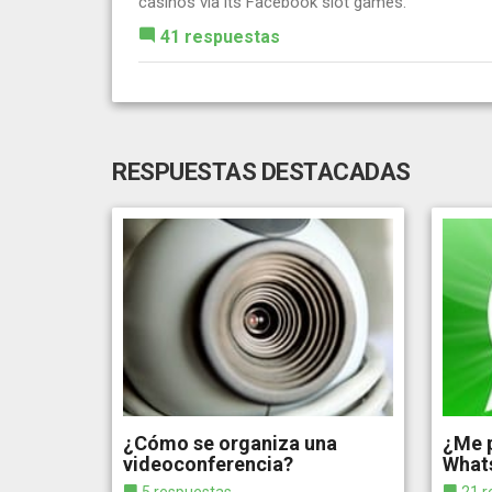
casinos via its Facebook slot games.
41 respuestas
RESPUESTAS DESTACADAS
¿Cómo se organiza una
¿Me p
videoconferencia?
What