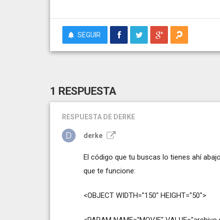
SEGUIR
1 RESPUESTA
RESPUESTA
DE DERKE
derke
El código que tu buscas lo tienes ahí ab
que te funcione:
<OBJECT WIDTH="150" HEIGHT="50">
<PARAM NAME="MOVIE" VALUE="archivo.