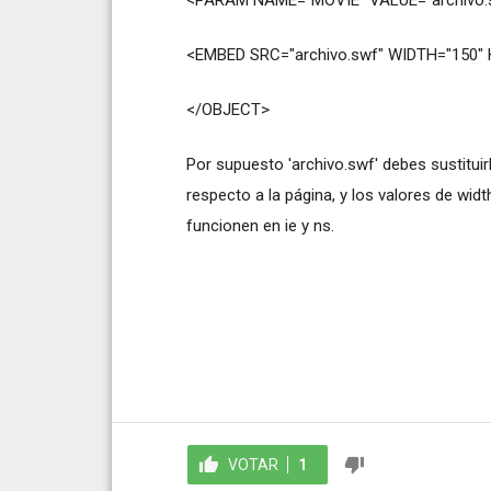
<EMBED SRC="archivo.swf" WIDTH="150"
</OBJECT>
Por supuesto 'archivo.swf' debes sustituirl
respecto a la página, y los valores de wid
funcionen en ie y ns.
VOTAR
1