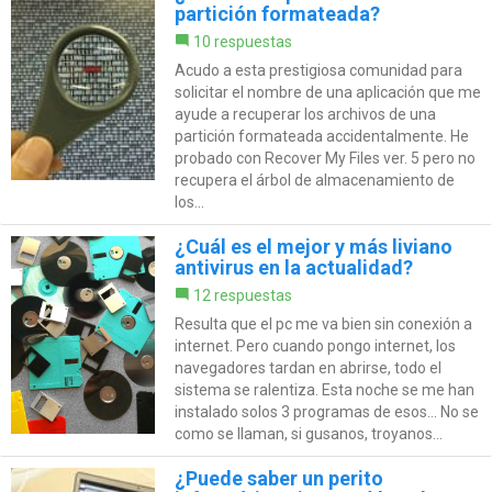
partición formateada?
10 respuestas
Acudo a esta prestigiosa comunidad para
solicitar el nombre de una aplicación que me
ayude a recuperar los archivos de una
partición formateada accidentalmente. He
probado con Recover My Files ver. 5 pero no
recupera el árbol de almacenamiento de
los...
¿Cuál es el mejor y más liviano
antivirus en la actualidad?
12 respuestas
Resulta que el pc me va bien sin conexión a
internet. Pero cuando pongo internet, los
navegadores tardan en abrirse, todo el
sistema se ralentiza. Esta noche se me han
instalado solos 3 programas de esos... No se
como se llaman, si gusanos, troyanos...
¿Puede saber un perito