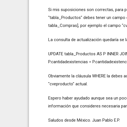
Si mis suposiciones son correctas, para p
"tabla_Productos" debes tener un campo e
tabla_Compras], por ejemplo el campo "c
La consulta de actualización quedaría se la
UPDATE tabla_Productos AS P INNER JOIN
P.cantidadexistencias = P.cantidadexiste
Obviamente la cláusula WHERE la debes ada
"cveproducto" actual.
Espero haber ayudado aunque sea un poco.
información que consideres necesaria par
Saludos desde México. Juan Pablo E.P.