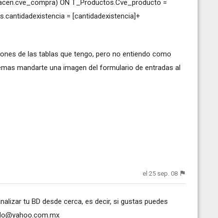
cen.cve_compra) ON T_Productos.Cve_producto =
antidadexistencia = [cantidadexistencia]+
iones de las tablas que tengo, pero no entiendo como
emas mandarte una imagen del formulario de entradas al
el 25 sep. 08
nalizar tu BD desde cerca, es decir, si gustas puedes
odo@yahoo.com.mx