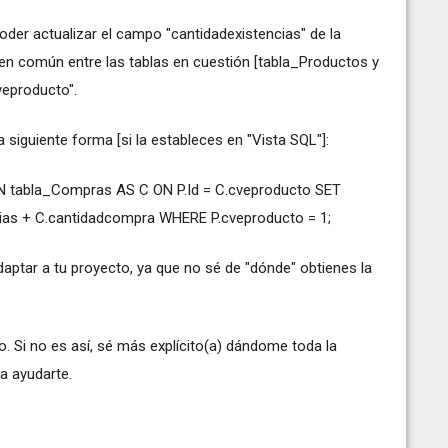
oder actualizar el campo "cantidadexistencias" de la
n común entre las tablas en cuestión [tabla_Productos y
veproducto".
 siguiente forma [si la estableces en "Vista SQL"]:
 tabla_Compras AS C ON P.Id = C.cveproducto SET
ncias + C.cantidadcompra WHERE P.cveproducto = 1;
ptar a tu proyecto, ya que no sé de "dónde" obtienes la
 Si no es así, sé más explícito(a) dándome toda la
a ayudarte.