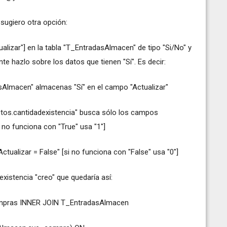
e sugiero otra opción:
izar"] en la tabla "T_EntradasAlmacen" de tipo "Si/No" y
e hazlo sobre los datos que tienen "Sí". Es decir:
Almacen" almacenas "Sí" en el campo "Actualizar"
tos.cantidadexistencia" busca sólo los campos
 no funciona con "True" usa "1"]
ctualizar = False" [si no funciona con "False" usa "0"]
xistencia "creo" que quedaría así:
pras INNER JOIN T_EntradasAlmacen