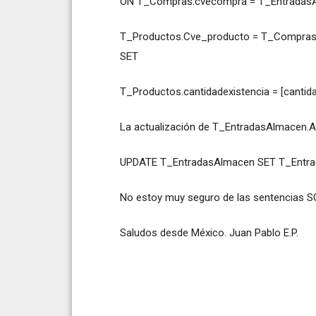
ON T_Compras.cvecompra = T_Entradas
T_Productos.Cve_producto = T_Compras.
SET
T_Productos.cantidadexistencia = [cantid
La actualización de T_EntradasAlmacen.Act
UPDATE T_EntradasAlmacen SET T_Entrada
No estoy muy seguro de las sentencias SQ
Saludos desde México. Juan Pablo E.P.