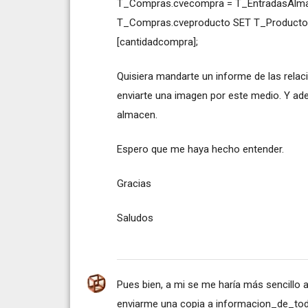
T_Compras.cvecompra = T_EntradasAlma
T_Compras.cveproducto SET T_Productos.c
[cantidadcompra];
Quisiera mandarte un informe de las relac
enviarte una imagen por este medio. Y ad
almacen.
Espero que me haya hecho entender.
Gracias
Saludos
Pues bien, a mi se me haría más sencillo a
enviarme una copia a
informacion_de_t