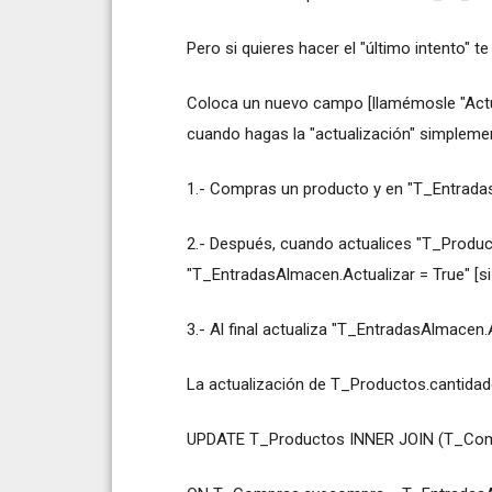
Pero si quieres hacer el "último intento" t
Coloca un nuevo campo [llamémosle "Actual
cuando hagas la "actualización" simplement
1.- Compras un producto y en "T_Entradas
2.- Después, cuando actualices "T_Produc
"T_EntradasAlmacen.Actualizar = True" [si
3.- Al final actualiza "T_EntradasAlmacen.A
La actualización de T_Productos.cantidade
UPDATE T_Productos INNER JOIN (T_Com