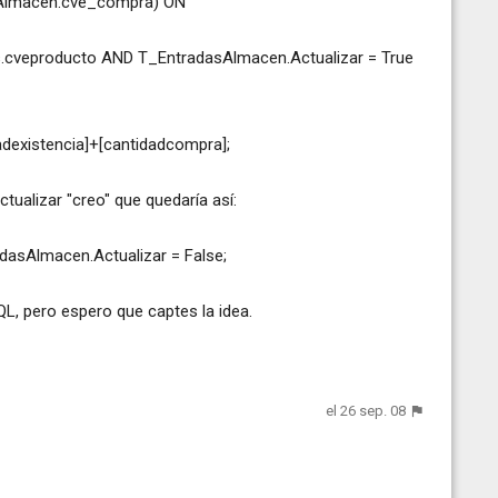
Almacen.cve_compra) ON
cveproducto AND T_EntradasAlmacen.Actualizar = True
adexistencia]+[cantidadcompra];
ualizar "creo" que quedaría así:
sAlmacen.Actualizar = False;
L, pero espero que captes la idea.
el 26 sep. 08