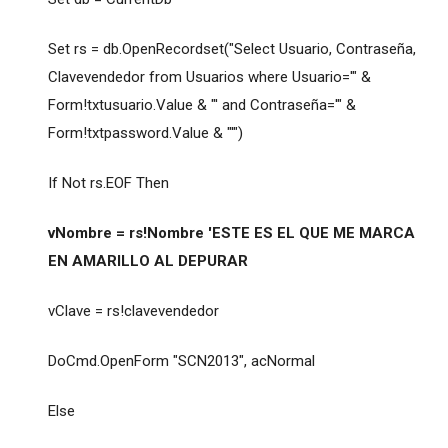
Set rs = db.OpenRecordset("Select Usuario, Contraseña,
Clavevendedor from Usuarios where Usuario='" &
Form!txtusuario.Value & "' and Contraseña='" &
Form!txtpassword.Value & "'")
If Not rs.EOF Then
vNombre = rs!Nombre 'ESTE ES EL QUE ME MARCA
EN AMARILLO AL DEPURAR
vClave = rs!clavevendedor
DoCmd.OpenForm "SCN2013", acNormal
Else