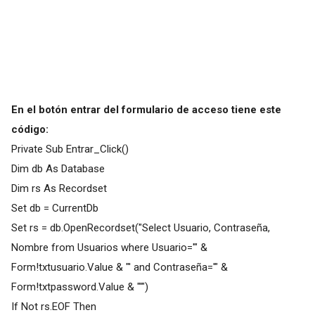
En el botón entrar del formulario de acceso tiene este
código:
Private Sub Entrar_Click()
Dim db As Database
Dim rs As Recordset
Set db = CurrentDb
Set rs = db.OpenRecordset("Select Usuario, Contraseña,
Nombre from Usuarios where Usuario='" &
Form!txtusuario.Value & "' and Contraseña='" &
Form!txtpassword.Value & "'")
If Not rs.EOF Then