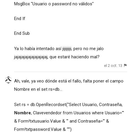
MsgBox "Usuario o password no válidos"
End If
End Sub
Ya lo había intentado así jijijijiji, pero no me jalo
jajajajajajajajajajaj, que estaré haciendo mal?
el 2 oct. 13
Ah, vale, ya veo dónde está el fallo, falta poner el campo
Nombre en el set rs=db...
Set rs = db.OpenRecordset("Select Usuario, Contraseña,
Nombre
, Clavevendedor from Usuarios where Usuario='"
& Form!txtusuario.Value & "' and Contraseña='" &
Form!txtpassword.Value & "'")