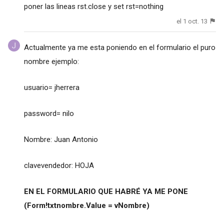
poner las lineas rst.close y set rst=nothing
el 1 oct. 13
Actualmente ya me esta poniendo en el formulario el puro
nombre ejemplo:
usuario= jherrera
password= nilo
Nombre: Juan Antonio
clavevendedor: HOJA
EN EL FORMULARIO QUE HABRÉ YA ME PONE
(Form!txtnombre.Value = vNombre)