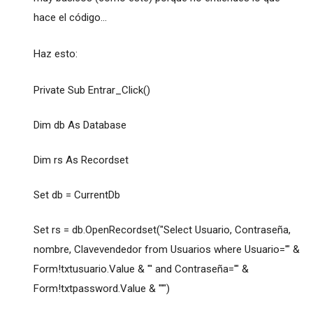
hace el código...
Haz esto:
Private Sub Entrar_Click()
Dim db As Database
Dim rs As Recordset
Set db = CurrentDb
Set rs = db.OpenRecordset("Select Usuario, Contraseña,
nombre, Clavevendedor from Usuarios where Usuario='" &
Form!txtusuario.Value & "' and Contraseña='" &
Form!txtpassword.Value & "'")