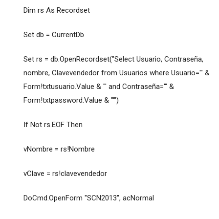
Dim rs As Recordset
Set db = CurrentDb
Set rs = db.OpenRecordset("Select Usuario, Contraseña,
nombre, Clavevendedor from Usuarios where Usuario='" &
Form!txtusuario.Value & "' and Contraseña='" &
Form!txtpassword.Value & "'")
If Not rs.EOF Then
vNombre = rs!Nombre
vClave = rs!clavevendedor
DoCmd.OpenForm "SCN2013", acNormal