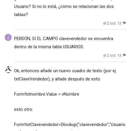
Usuario? Si no lo está, ¿cómo se relacionan las dos
tablas?
el 2 oct. 13
PERDÓN, SI EL CAMPO clavevendedor se encuentra
dentro de la misma tabla USUARIOS.
el 2 oct. 13
Ok, entonces añade un nuevo cuadro de texto (por ej.
txtClaveVendedor), y añade después de esto:
Form!txtnombre.Value = vNombre
esto otro:
Form!txtClavevendedor=Dlookup("clavevendedor","Usuario