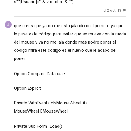
s","[Usuario]='" & vnombre & "'")
el 2 oct. 13
que crees que ya no me esta jalando ni el primero ya que
le puse este código para evitar que se mueva con la rueda
del mouse y ya no me jala donde mas podre poner el
código mira este código es el nuevo que le acabo de
poner.
Option Compare Database
Option Explicit
Private WithEvents clsMouseWheel As
MouseWheel.CMouseWheel
Private Sub Form_Load()