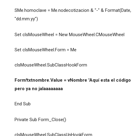
SMe.homoclave = Me.nodecotizacion & "-" & Format(Date,
"dd.mm.yy")
Set clsMouseWheel = New MouseWheel.CMouseWheel
Set clsMouseWheel.Form = Me
clsMouseWheel.SubClassHookForm
Form!txtnombre.Value = vNombre 'Aquí esta el código
pero ya no jalaaaaaaaa
End Sub
Private Sub Form_Close()
clsMouseWheel.SubClassUnHookForm