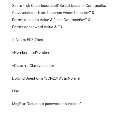
Set rs = db.OpenRecordset("Select Usuario, Contraseña,
Clavevendedor from Usuarios where Usuario='" &
Form!txtusuario.Value & "' and Contraseña='" &
Form!txtpassword.Value & "'")
If Not rs.EOF Then
vNombre = rs!Nombre
vClave=rs!Clavevendedor
DoCmd.OpenForm "SCN2013", acNormal
Else
MsgBox "Usuario o password no válidos"