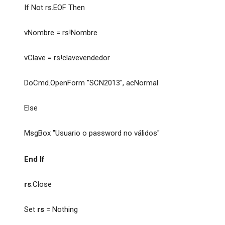
If Not rs.EOF Then
vNombre = rs!Nombre
vClave = rs!clavevendedor
DoCmd.OpenForm "SCN2013", acNormal
Else
MsgBox "Usuario o password no válidos"
End If
rs
.Close
Set
rs
= Nothing