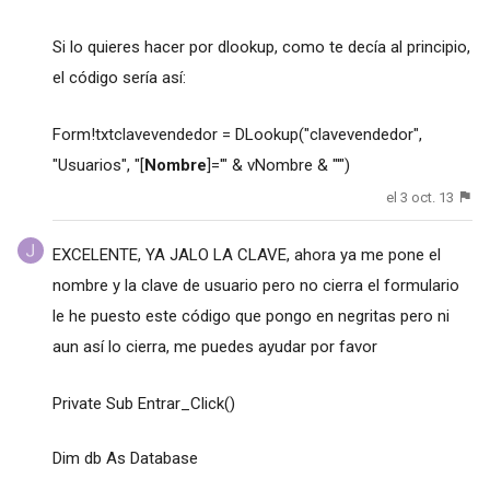
Si lo quieres hacer por dlookup, como te decía al principio,
el código sería así:
Form!txtclavevendedor = DLookup("clavevendedor",
"Usuarios", "[
Nombre
]='" & vNombre & "'")
el 3 oct. 13
EXCELENTE, YA JALO LA CLAVE, ahora ya me pone el
nombre y la clave de usuario pero no cierra el formulario
le he puesto este código que pongo en negritas pero ni
aun así lo cierra, me puedes ayudar por favor
Private Sub Entrar_Click()
Dim db As Database