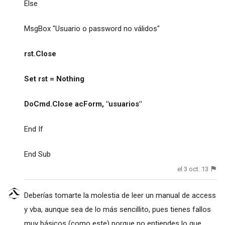
Else
MsgBox "Usuario o password no válidos"
rst.Close
Set rst = Nothing
DoCmd.Close acForm, "usuarios"
End If
End Sub
el 3 oct. 13
Deberías tomarte la molestia de leer un manual de access
y vba, aunque sea de lo más sencillito, pues tienes fallos
muy básicos (como este) porque no entiendes lo que