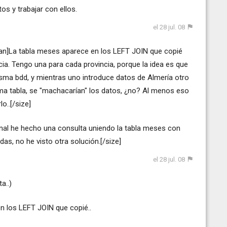
os y trabajar con ellos.
el 28 jul. 08
an]La tabla meses aparece en los LEFT JOIN que copié
cia. Tengo una para cada provincia, porque la idea es que
misma bdd, y mientras uno introduce datos de Almería otro
sma tabla, se "machacarían" los datos, ¿no? Al menos eso
o..[/size]
inal he hecho una consulta uniendo la tabla meses con
das, no he visto otra solución.[/size]
el 28 jul. 08
a..)
en los LEFT JOIN que copié..