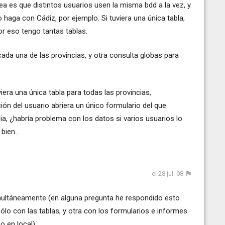
ea es que distintos usuarios usen la misma bdd a la vez, y
 haga con Cádiz, por ejemplo. Si tuviera una única tabla,
r eso tengo tantas tablas.
cada una de las provincias, y otra consulta globas para
viera una única tabla para todas las provincias,
ión del usuario abriera un único formulario del que
ia, ¿habría problema con los datos si varios usuarios lo
bien..
el 28 jul. 08
ultáneamente (en alguna pregunta he respondido esto
sólo con las tablas, y otra con los formularios e informes
o en local)