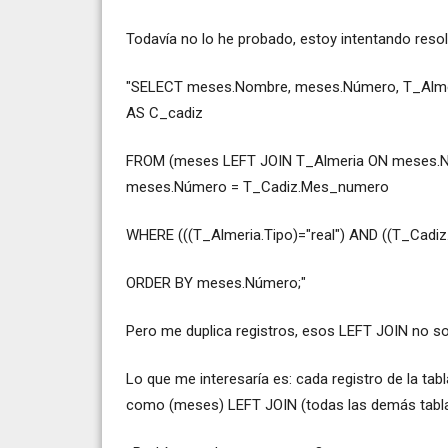
Todavía no lo he probado, estoy intentando resol
"SELECT meses.Nombre, meses.Número, T_Almer
AS C_cadiz
FROM (meses LEFT JOIN T_Almeria ON meses.N
meses.Número = T_Cadiz.Mes_numero
WHERE (((T_Almeria.Tipo)="real") AND ((T_Cadiz.
ORDER BY meses.Número;"
Pero me duplica registros, esos LEFT JOIN no so
Lo que me interesaría es: cada registro de la tab
como (meses) LEFT JOIN (todas las demás tabla