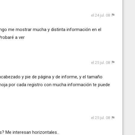
el 24 jul. 08
engo me mostrar mucha y distinta información en el
robaré a ver
el 25 jul. 08
ncabezado y pie de página y de informe, y el tamaño
a hoja por cada registro con mucha información te puede
el 25 jul. 08
s? Me interesan horizontales..