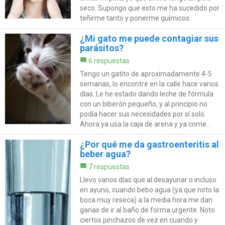
seco. Supongo que esto me ha sucedido por
teñirme tanto y ponerme químicos.
¿Mi gato me puede contagiar sus
parásitos?
6 respuestas
Tengo un gatito de aproximadamente 4-5
semanas, lo encontré en la calle hace varios
días. Le he estado dando leche de fórmula
con un biberón pequeño, y al principio no
podía hacer sus necesidades por sí solo.
Ahora ya usa la caja de arena y ya come...
¿Por qué me da gastroenteritis al
beber agua?
7 respuestas
Llevo varios días que al desayunar o incluso
en ayuno, cuando bebo agua (ya que noto la
boca muy reseca) a la media hora me dan
ganas de ir al baño de forma urgente. Noto
ciertos pinchazos de vez en cuando y