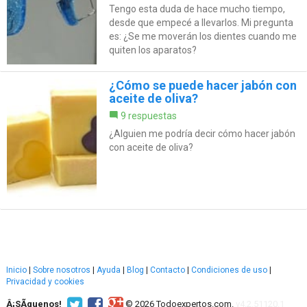
Tengo esta duda de hace mucho tiempo,
desde que empecé a llevarlos. Mi pregunta
es: ¿Se me moverán los dientes cuando me
quiten los aparatos?
¿Cómo se puede hacer jabón con
aceite de oliva?
9 respuestas
¿Alguien me podría decir cómo hacer jabón
con aceite de oliva?
Inicio
|
Sobre nosotros
|
Ayuda
|
Blog
|
Contacto
|
Condiciones de uso
|
Privacidad y cookies
Â¡SÃ­guenos!
© 2026 Todoexpertos.com.
v4.2.51120.1