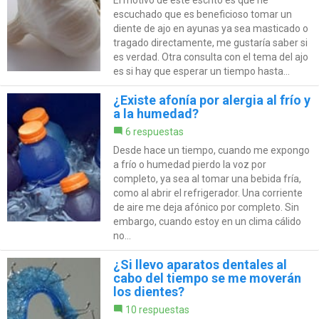
El motivo de este escrito es que he
escuchado que es beneficioso tomar un
diente de ajo en ayunas ya sea masticado o
tragado directamente, me gustaría saber si
es verdad. Otra consulta con el tema del ajo
es si hay que esperar un tiempo hasta...
¿Existe afonía por alergia al frío y
a la humedad?
6 respuestas
Desde hace un tiempo, cuando me expongo
a frío o humedad pierdo la voz por
completo, ya sea al tomar una bebida fría,
como al abrir el refrigerador. Una corriente
de aire me deja afónico por completo. Sin
embargo, cuando estoy en un clima cálido
no...
¿Si llevo aparatos dentales al
cabo del tiempo se me moverán
los dientes?
10 respuestas