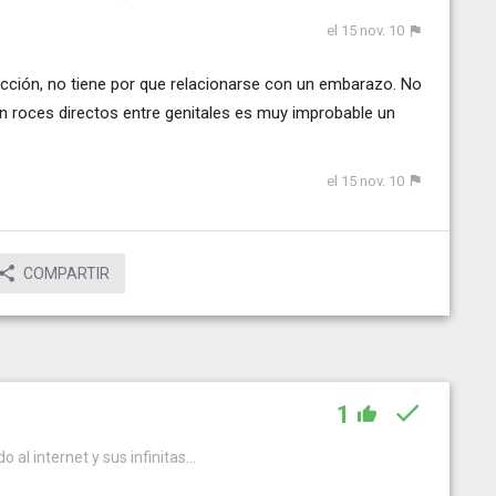
el 15 nov. 10
fección, no tiene por que relacionarse con un embarazo. No
en roces directos entre genitales es muy improbable un
el 15 nov. 10
COMPARTIR
1
 al internet y sus infinitas...