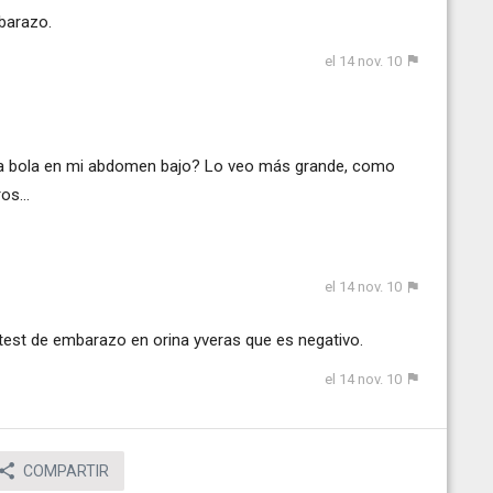
mbarazo.
el 14 nov. 10
na bola en mi abdomen bajo? Lo veo más grande, como
s...
el 14 nov. 10
est de embarazo en orina yveras que es negativo.
el 14 nov. 10
COMPARTIR