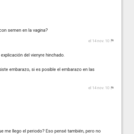
con semen en la vagina?
el 14 nov. 10
explicación del vienyre hinchado.
iste embarazo, si es posible el embarazo en las
el 14 nov. 10
e me llego el periodo? Eso pensé también, pero no