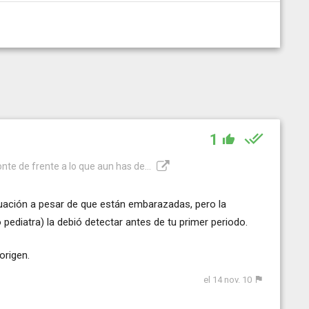
1
onte de frente a lo que aun has de...
ación a pesar de que están embarazadas, pero la
 pediatra) la debió detectar antes de tu primer periodo.
origen.
el 14 nov. 10