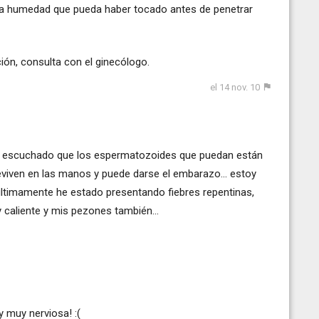
e la humedad que pueda haber tocado antes de penetrar
ción, consulta con el ginecólogo.
el 14 nov. 10
he escuchado que los espermatozoides que puedan están
eviven en las manos y puede darse el embarazo... estoy
timamente he estado presentando fiebres repentinas,
caliente y mis pezones también...
 muy nerviosa! :(