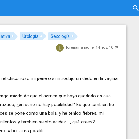
nativa
Urología
Sexología
lorenamariad
el 14 nov. 10
 el chico roso mi pene o si introdujo un dedo en la vagina
tengo miedo de que el semen que haya quedado en sus
azado, ¿en serio no hay posibilidad? Es que también he
es se pone como una bola, y he tenido fiebres, mi
illentos y también siento acidez... ¿qué crees?
o saber si es posible.