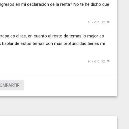
gresos en mi declaración de la renta? No te he dicho que
el 7 dic. 12
eresa es el iae, en cuanto al resto de temas lo mejor es
as hablar de estos temas con mas profundidad tienes mi
el 7 dic. 12
OMPARTIR