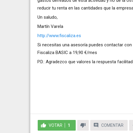
gastos derivados de esta actividad y no de la 
reducir tu renta en las cantidades que la empresa
Un saludo,
Martín Varela
http://www.fiscaliza.es
Si necesitas una asesoría puedes contactar con 
Fiscaliza BASIC a 19,90 €/mes
P.D.: Agradezco que valores la respuesta facilita
VOTAR
1
COMENTAR