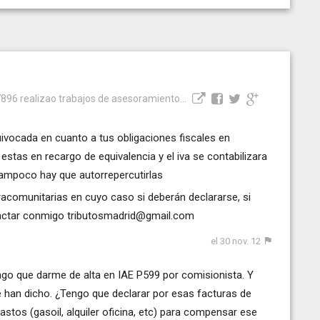
896 realizao trabajos de asesoramiento...
vocada en cuanto a tus obligaciones fiscales en
stas en recargo de equivalencia y el iva se contabilizara
tampoco hay que autorrepercutirlas
acomunitarias en cuyo caso si deberán declararse, si
tactar conmigo
tributosmadrid@gmail.com
el 30 nov. 12
engo que darme de alta en IAE P599 por comisionista. Y
han dicho. ¿Tengo que declarar por esas facturas de
tos (gasoil, alquiler oficina, etc) para compensar ese