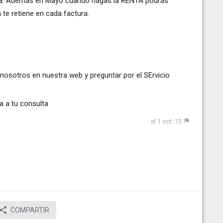
otra. Además en Mayo cuando hagas la RENTA podrás
 te retiene en cada factura.
nosotros en nuestra web y preguntar por el SErvicio
da a tu consulta
el 1 oct. 13
COMPARTIR