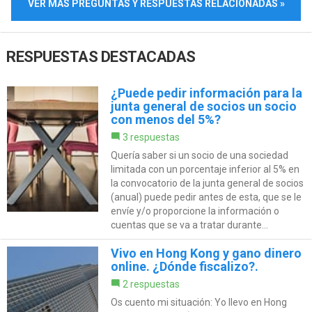
VER MÁS PREGUNTAS Y RESPUESTAS RELACIONADAS »
RESPUESTAS DESTACADAS
¿Puede pedir información para la
junta general de socios un socio
con menos del 5%?
3 respuestas
Quería saber si un socio de una sociedad
limitada con un porcentaje inferior al 5% en
la convocatorio de la junta general de socios
(anual) puede pedir antes de esta, que se le
envíe y/o proporcione la información o
cuentas que se va a tratar durante...
Vivo en Hong Kong y gano dinero
online. ¿Dónde fiscalizo?.
2 respuestas
Os cuento mi situación: Yo llevo en Hong