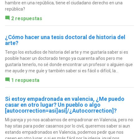
hambre en una república, tiene el ciudadano derecho en una
república?
2 respuestas
¿Cómo hacer una tesis doctoral de historia del
arte?
Tengo los estudios de historia del arte y me gustaría saber si es
posible hacer un doctorado tengo ya cuarenta años pero me
gustaría tenerlo, no sé donde encontrar un profesor o alguien que
me ayude y me guíe y también saber si es fácil o difícil, la...
1 respuesta
Si estoy empadronada en valencia, ¿Me puedo
casar en otro lugar? Un pueblo o algo
[autocorrection=asi]así[/¿Autocorrection]?
Mi pareja y yo nos acabamos de empadronar en Valencia, pero no
hay sitas para poder casarnos por lo civil, queremos saber si aun
estando empadronados en Valencia, podemos pedir que nos
casen en otro lugar, o si es más fácil por la iglesia, igual nos...