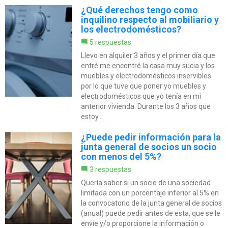
¿Qué derechos tengo como
inquilino respecto al mobiliario y
los electrodomésticos?
5 respuestas
Llevo en alquiler 3 años y el primer día que
entré me encontré la casa muy sucia y los
muebles y electrodomésticos inservibles
por lo que tuve que poner yo muebles y
electrodomésticos que yo tenía en mi
anterior vivienda. Durante los 3 años que
estoy...
¿Puede pedir información para la
junta general de socios un socio
con menos del 5%?
3 respuestas
Quería saber si un socio de una sociedad
limitada con un porcentaje inferior al 5% en
la convocatorio de la junta general de socios
(anual) puede pedir antes de esta, que se le
envíe y/o proporcione la información o