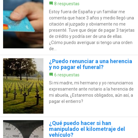
8 respuestas
Estoy fuera de España y un familiar me
comenta que hace 3 años y medio llegó una
citación al juzgado y obviamente no me
presenté. Tuve que dejar de pagar 3 tarjetas
de crédito y podría ser de una de ellas.
¿Cómo puedo averiguar si tengo una orden
de...
¿Puedo renunciar a una herencia
y no pagar el funeral?
6 respuestas
Si mi madre, mi hermano y yo renunciamos
expresamente ante notario a la herencia de
mi abuela, ¿Estaremos obligados, aún así, a
pagar el entierro?
¿Qué puedo hacer si han
manipulado el kilometraje del
vehículo?