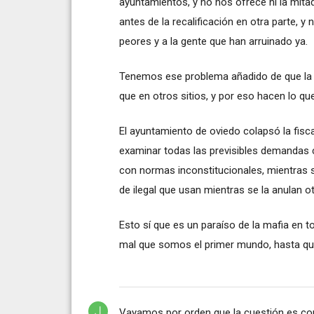
ayuntamientos, y no nos ofrece ni la mit
antes de la recalificación en otra parte, 
peores y a la gente que han arruinado ya.
Tenemos ese problema añadido de que la 
que en otros sitios, y por eso hacen lo que
El ayuntamiento de oviedo colapsó la fis
examinar todas las previsibles demandas 
con normas inconstitucionales, mientras se 
de ilegal que usan mientras se la anulan otr
Esto sí que es un paraíso de la mafia en t
mal que somos el primer mundo, hasta que
Vayamos por orden que la cuestión es co