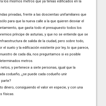
era los mismos metros que ya tenías edificados en la
das privadas, frente a las doscientas unifamiliares que
 sólo para que la nueva calle a la que quieren desviar el
 ayuntamiento, que gasta todo el presupuesto todos los
emios príncipe de asturias, y que no se entiende que se
raestructura de salida de la ciudad, pero sobre todo,
l suelo y la edificación existente por ley, lo que parece,
an nuestro de cada día, nos preguntamos si es posible
 determinados metros.
d netos, y pertenece a siete personas, igual que la
cada codueño, ¿se puede cada codueño unir
u parte?
o dinero, consiguiendo el valor en especie, y con una
s físicas.