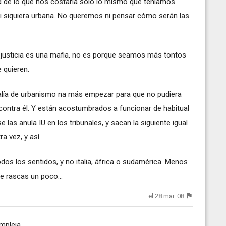
ad de lo que nos costaría sólo lo mismo que teníamos
y ni siquiera urbana. No queremos ni pensar cómo serán las
justicia es una mafia, no es porque seamos más tontos
 quieren.
calía de urbanismo na más empezar para que no pudiera
contra él. Y están acostumbrados a funcionar de habitual
las anula IU en los tribunales, y sacan la siguiente igual
a vez, y así.
odos los sentidos, y no italia, áfrica o sudamérica. Menos
 rascas un poco...
el 28 mar. 08
mpleja.