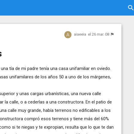
aiaeeia
el 26 mar. 08
s
una tía de mi padre tenía una casa unifamiliar en oviedo.
casas unifamilares de los años 50 a uno de los márgenes,
superior y unas cargas urbanísticas, una nueva calle
ar la calle, o a cederlas a una constructora. En el patio de
na calle muy grande, había terrenos no edificables a los
a constructora compró esos terrenos y tiene más del 60%
 como si te niegas y te expropian, resulta que lo que te dan