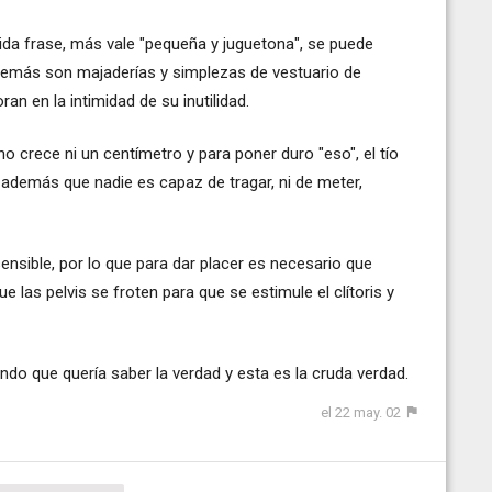
ida frase, más vale "pequeña y juguetona", se puede
lo demás son majaderías y simplezas de vestuario de
an en la intimidad de su inutilidad.
no crece ni un centímetro y para poner duro "eso", el tío
, además que nadie es capaz de tragar, ni de meter,
nsible, por lo que para dar placer es necesario que
e las pelvis se froten para que se estimule el clítoris y
ndo que quería saber la verdad y esta es la cruda verdad.
el 22 may. 02