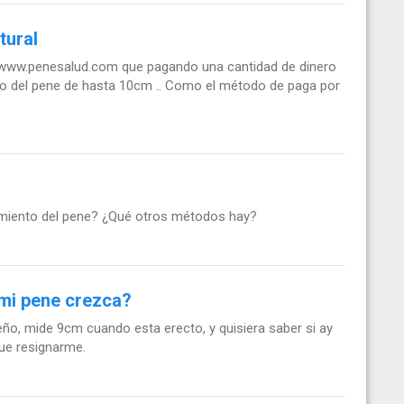
tural
: www.penesalud.com que pagando una cantidad de dinero
nto del pene de hasta 10cm .. Como el método de paga por
amiento del pene? ¿Qué otros métodos hay?
mi pene crezca?
o, mide 9cm cuando esta erecto, y quisiera saber si ay
ue resignarme.