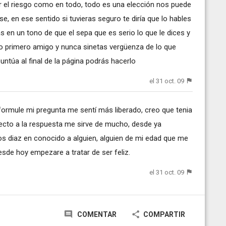
r el riesgo como en todo, todo es una elección nos puede
se, en ese sentido si tuvieras seguro te diría que lo hables
 en un tono de que el sepa que es serio lo que le dices y
lo primero amigo y nunca sinetas vergüenza de lo que
untúa al final de la página podrás hacerlo
el 31 oct. 09
 formule mi pregunta me sentí más liberado, creo que tenia
pecto a la respuesta me sirve de mucho, desde ya
os diaz en conocido a alguien, alguien de mi edad que me
sde hoy empezare a tratar de ser feliz.
el 31 oct. 09
COMENTAR
COMPARTIR