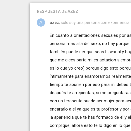
RESPUESTA
DE AZEZ
azez
, solo soy una persona con experiencia e
En cuanto a orientaciones sexuales por as
persona más allá del sexo, no hay porque
también puede ser que seas bisexual y ha
que me dices parta mi es actacion siempr
es lo que yo creo) porque digo esto porq
íntimamente para enamorarnos realmente d
tiempo te aburren por eso para mi debes t
después te arrepientas, si me preguntaras 
con un terapeuta puede ser mujer para se
encararlo a el ya que es tu profesor y por 
la apariencia que te has formado de el y e
complique, ahora esto te lo digo en lo que 