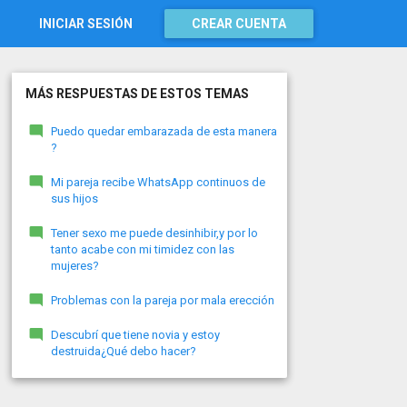
INICIAR SESIÓN
CREAR CUENTA
MÁS RESPUESTAS DE ESTOS TEMAS
Puedo quedar embarazada de esta manera
?
Mi pareja recibe WhatsApp continuos de
sus hijos
Tener sexo me puede desinhibir,y por lo
tanto acabe con mi timidez con las
mujeres?
Problemas con la pareja por mala erección
Descubrí que tiene novia y estoy
destruida¿Qué debo hacer?