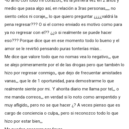
-lo amo con todo mi corazón,, es la primera vez en 2 años y
medio que pasa algo así, en relación a 3ras personas,,,,, no
siento celos ni coraje,,, lo que quiero preguntar ¿¿¿¿valdrá la
pena regresar??? O si el correo enviado es motivo como para
ya no regresar con el?? ¿¿o si realmente se puede hacer
eso??? Porque dice que en ese momento todo lo bueno y el
amor se le revirtió pensando puras tonterías mías...
Me dice que valore todo que no nomas vea lo negativo,,, que
se alejo primeramente por el de las drogas pero que también lo
hizo por regresar conmigo,, que dejo de frecuentar amistades
vanas,,, que le de 1 oportunidad, para demostrarme lo que
realmente siente por mi.. Y ahorita diario me llama por tel,,, o
me manda correos,,, en verdad si lo noto como arrepentido y
muy afligido,, pero no se que hacer ¿? A veces pienso que es
cargo de conciencia o culpa,, pero si reconozco todo lo que
hizo por estar bien,,,