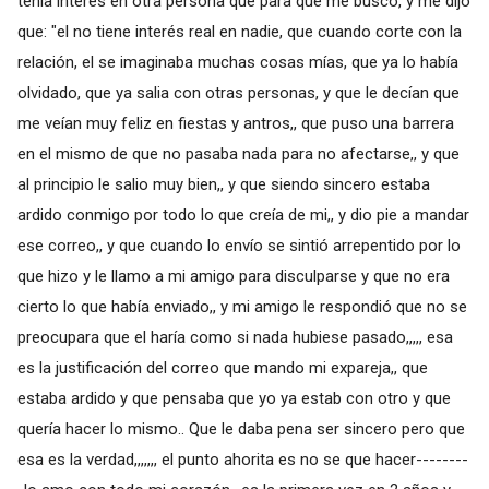
tenia interés en otra persona que para que me busco, y me dijo
que: "el no tiene interés real en nadie, que cuando corte con la
relación, el se imaginaba muchas cosas mías, que ya lo había
olvidado, que ya salia con otras personas, y que le decían que
me veían muy feliz en fiestas y antros,, que puso una barrera
en el mismo de que no pasaba nada para no afectarse,, y que
al principio le salio muy bien,, y que siendo sincero estaba
ardido conmigo por todo lo que creía de mi,, y dio pie a mandar
ese correo,, y que cuando lo envío se sintió arrepentido por lo
que hizo y le llamo a mi amigo para disculparse y que no era
cierto lo que había enviado,, y mi amigo le respondió que no se
preocupara que el haría como si nada hubiese pasado,,,,, esa
es la justificación del correo que mando mi expareja,, que
estaba ardido y que pensaba que yo ya estab con otro y que
quería hacer lo mismo.. Que le daba pena ser sincero pero que
esa es la verdad,,,,,,, el punto ahorita es no se que hacer--------