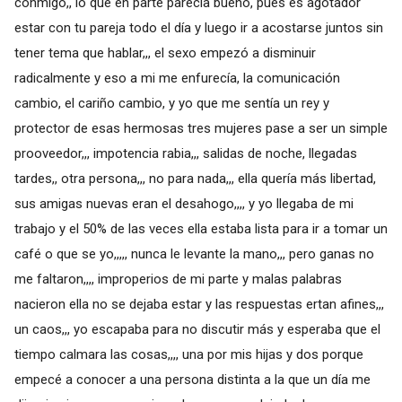
conmigo,, lo que en parte parecía bueno, pues es agotador
estar con tu pareja todo el día y luego ir a acostarse juntos sin
tener tema que hablar,,, el sexo empezó a disminuir
radicalmente y eso a mi me enfurecía, la comunicación
cambio, el cariño cambio, y yo que me sentía un rey y
protector de esas hermosas tres mujeres pase a ser un simple
prooveedor,,, impotencia rabia,,, salidas de noche, llegadas
tardes,, otra persona,,, no para nada,,, ella quería más libertad,
sus amigas nuevas eran el desahogo,,,, y yo llegaba de mi
trabajo y el 50% de las veces ella estaba lista para ir a tomar un
café o que se yo,,,,, nunca le levante la mano,,, pero ganas no
me faltaron,,,, improperios de mi parte y malas palabras
nacieron ella no se dejaba estar y las respuestas ertan afines,,,
un caos,,, yo escapaba para no discutir más y esperaba que el
tiempo calmara las cosas,,,, una por mis hijas y dos porque
empecé a conocer a una persona distinta a la que un día me