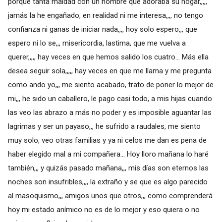
porque tanta maldad con un hombre que adoraba su hogar,,,,,
jamás la he engañado, en realidad ni me interesa,,,, no tengo
confianza ni ganas de iniciar nada,,,, hoy solo espero,,, que
espero ni lo se,,, misericordia, lastima, que me vuelva a
querer,,,,, hay veces en que hemos salido los cuatro... Más ella
desea seguir sola,,,,, hay veces en que me llama y me pregunta
como ando yo,,, me siento acabado, trato de poner lo mejor de
mi,,, he sido un caballero, le pago casi todo, a mis hijas cuando
las veo las abrazo a más no poder y es imposible aguantar las
lagrimas y ser un payaso,,, he sufrido a raudales, me siento
muy solo, veo otras familias y ya ni celos me dan es pena de
haber elegido mal a mi compañera... Hoy lloro mañana lo haré
también,,, y quizás pasado mañana,,, mis días son eternos las
noches son insufribles,,,, la extraño y se que es algo parecido
al masoquismo,,, amigos unos que otros,,, como comprenderá
hoy mi estado anímico no es de lo mejor y eso quiera o no