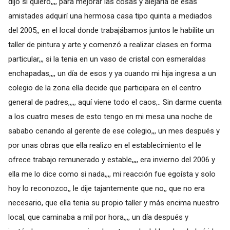
dijo si quiero,,,, para mejorar las cosas y alejarla de esas
amistades adquirí una hermosa casa tipo quinta a mediados
del 2005,, en el local donde trabajábamos juntos le habilite un
taller de pintura y arte y comenzó a realizar clases en forma
particular,,, si la tenia en un vaso de cristal con esmeraldas
enchapadas,,,, un día de esos y ya cuando mi hija ingresa a un
colegio de la zona ella decide que participara en el centro
general de padres,,,,, aquí viene todo el caos,.. Sin darme cuenta
a los cuatro meses de esto tengo en mi mesa una noche de
sababo cenando al gerente de ese colegio,,, un mes después y
por unas obras que ella realizo en el establecimiento el le
ofrece trabajo remunerado y estable,,,, era invierno del 2006 y
ella me lo dice como si nada,,,, mi reacción fue egoísta y solo
hoy lo reconozco,, le dije tajantemente que no,, que no era
necesario, que ella tenia su propio taller y más encima nuestro
local, que caminaba a mil por hora,,,, un día después y