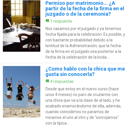
Permiso por matrimonio... ¿A
partir de la fecha de la firma en el
juzgado o de la ceremonia?
1 respuesta
Nos casamos por el juzgado y ya tenemos
fecha fijada para la celebración. Es posible, y
con bastante probabilidad debido a la
lentitud de la Administración, que la fecha
de la firma en el juzgado sea posterior a la
fecha de la celebración de la boda....
¿Como hablo con la chica que me
gusta sin conocerla?
4 respuestas
Desde que estoy en el nuevo curso (hace
unos 4 meses) no paro de cruzarme con
una chica que va a la clase de al lado, y he
acabado enamorándome de ella, además,
cuando coincidimos no paramos de
mirarnos el uno al otro y de "sonrojarnos"
con la típica...