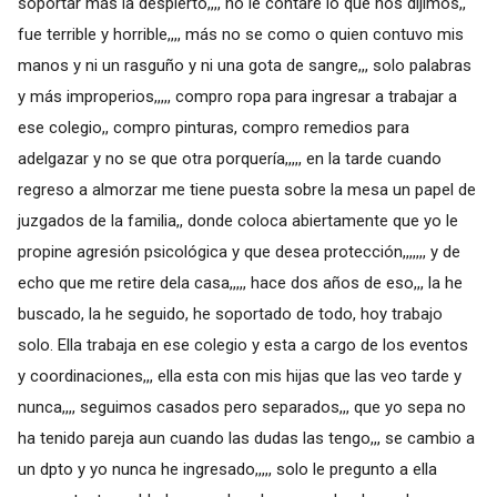
soportar más la despierto,,,, no le contare lo que nos dijimos,,
fue terrible y horrible,,,, más no se como o quien contuvo mis
manos y ni un rasguño y ni una gota de sangre,,, solo palabras
y más improperios,,,,, compro ropa para ingresar a trabajar a
ese colegio,, compro pinturas, compro remedios para
adelgazar y no se que otra porquería,,,,, en la tarde cuando
regreso a almorzar me tiene puesta sobre la mesa un papel de
juzgados de la familia,, donde coloca abiertamente que yo le
propine agresión psicológica y que desea protección,,,,,,, y de
echo que me retire dela casa,,,,, hace dos años de eso,,, la he
buscado, la he seguido, he soportado de todo, hoy trabajo
solo. Ella trabaja en ese colegio y esta a cargo de los eventos
y coordinaciones,,, ella esta con mis hijas que las veo tarde y
nunca,,,, seguimos casados pero separados,,, que yo sepa no
ha tenido pareja aun cuando las dudas las tengo,,, se cambio a
un dpto y yo nunca he ingresado,,,,, solo le pregunto a ella