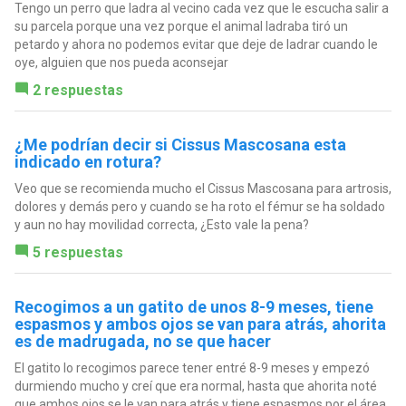
Tengo un perro que ladra al vecino cada vez que le escucha salir a
su parcela porque una vez porque el animal ladraba tiró un
petardo y ahora no podemos evitar que deje de ladrar cuando le
oye, alguien que nos pueda aconsejar
2 respuestas
¿Me podrían decir si Cissus Mascosana esta
indicado en rotura?
Veo que se recomienda mucho el Cissus Mascosana para artrosis,
dolores y demás pero y cuando se ha roto el fémur se ha soldado
y aun no hay movilidad correcta, ¿Esto vale la pena?
5 respuestas
Recogimos a un gatito de unos 8-9 meses, tiene
espasmos y ambos ojos se van para atrás, ahorita
es de madrugada, no se que hacer
El gatito lo recogimos parece tener entré 8-9 meses y empezó
durmiendo mucho y creí que era normal, hasta que ahorita noté
que ambos ojos se le van para atrás y tiene espasmos por el área