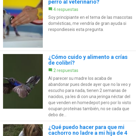
perro al veterinario?
4 respuestas
Soy principiante en el tema de las mascotas
domésticas, me vendría de gran ayuda si
respondieseis esta pregunta.
¿Cómo cuido y alimento a crías
de colibrí?
2 respuestas
Al parecer su madre los acaba de
abandonar pues desde ayer que no la veo y
escucho para nada, tienen 2 semanas de
nacidos, ya les di con una jeringa néctar del
que venden en homedepot pero por lo visto
ocupan proteínas también, no se cada que
debo de...
¿Qué puedo hacer para que mi
cachorro no ladre a mi hija de 4