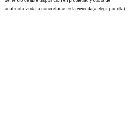
del tercio de libre disposición en propiedad y cuota de
usufructo viudal a concretarse en la vivienda(a elegir por ella).