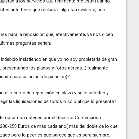
ajustan a los servicios que realmente me están dando,
tes ante tener que reclamar algo tan evidente, con
es para la reposición que, efectivamente, ya nos dicen
últimas preguntas serían:
o indebido insistiendo en que yo no soy propietaria de gran
, presentando los planos y fotos aéreas...( realmente
asado para calcular la liquidación)?
ho el recurso de reposición en plazo y se lo admiten y
regir las liquidaciones de todos o sólo al que lo presenta?
e optar con ustedes por el Recurso Contencioso
200-250 Euros de más cada año( más del doble de lo que
izado pero lo peor es que parece que es para siempre.