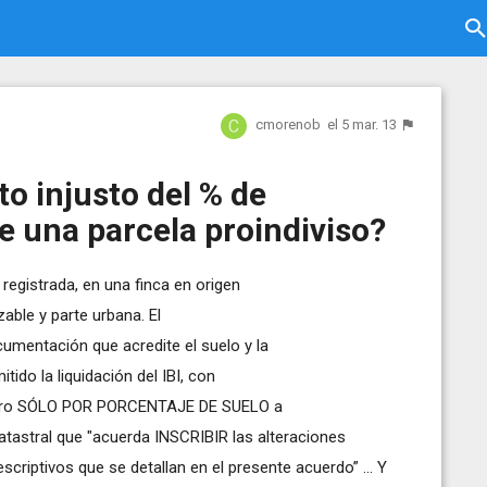
cmorenob
el 5 mar. 13
to injusto del % de
de una parcela proindiviso?
 registrada, en una finca en origen
able y parte urbana. El
umentación que acredite el suelo y la
do la liquidación del IBI, con
pero SÓLO POR PORCENTAJE DE SUELO a
tastral que "acuerda INSCRIBIR las alteraciones
criptivos que se detallan en el presente acuerdo” ... Y