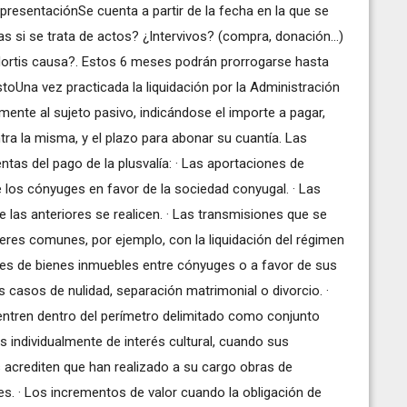
a presentaciónSe cuenta a partir de la fecha en la que se
as si se trata de actos? ¿Intervivos? (compra, donación...)
ortis causa?. Estos 6 meses podrán prorrogarse hasta
stoUna vez practicada la liquidación por la Administración
amente al sujeto pasivo, indicándose el importe a pagar,
ra la misma, y el plazo para abonar su cuantía. Las
tas del pago de la plusvalía: · Las aportaciones de
 los cónyuges en favor de la sociedad conyugal. · Las
 las anteriores se realicen. · Las transmisiones que se
res comunes, por ejemplo, con la liquidación del régimen
es de bienes inmuebles entre cónyuges o a favor de sus
 casos de nulidad, separación matrimonial o divorcio. ·
ntren dentro del perímetro delimitado como conjunto
os individualmente de interés cultural, cuando sus
s acrediten que han realizado a su cargo obras de
s. · Los incrementos de valor cuando la obligación de