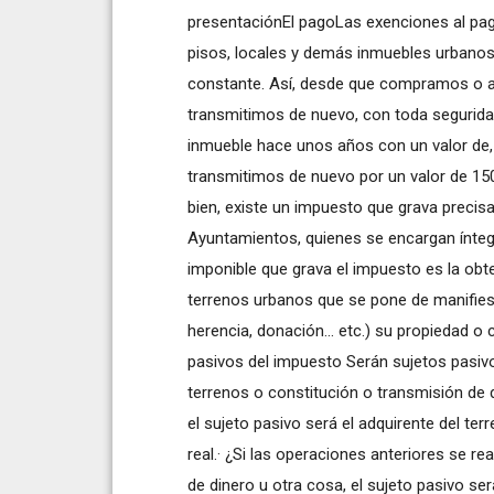
presentaciónEl pagoLas exenciones al pa
pisos, locales y demás inmuebles urbanos
constante. Así, desde que compramos o ad
transmitimos de nuevo, con toda segurida
inmueble hace unos años con un valor de,
transmitimos de nuevo por un valor de 150
bien, existe un impuesto que grava precisa
Ayuntamientos, quienes se encargan ínte
imponible que grava el impuesto es la ob
terrenos urbanos que se pone de manifiest
herencia, donación... etc.) su propiedad o
pasivos del impuesto Serán sujetos pasivo
terrenos o constitución o transmisión de 
el sujeto pasivo será el adquirente del te
real.· ¿Si las operaciones anteriores se re
de dinero u otra cosa, el sujeto pasivo se