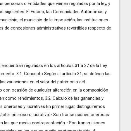
s personas o Entidades que vienen reguladas por la ley, y
s siguientes: El Estado, las Comunidades Autónomas y
unicipio; el municipio de la imposición; las instituciones
res de concesiones administrativas revertibles respecto de
 encuentran reguladas en los artículos 31 a 37 de la Ley
lamento. 3.1. Concepto Según el artículo 31, se definen las
s variaciones en el valor del patrimonio del
o con ocasión de cualquier alteración en la composición
quen como rendimientos. 3.2. Cálculo de las ganancias y
s onerosas y lucrativas En primer lugar, distinguiremos
rácter oneroso o lucrativo: · Son transmisiones onerosas
en las que media contraprestación. · Son transmisiones
imoniales en las que no media contraprestación. A.