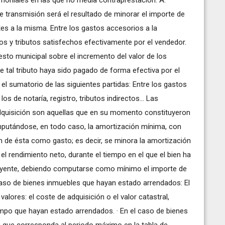
e transmisión será el resultado de minorar el importe de
tes a la misma. Entre los gastos accesorios a la
s y tributos satisfechos efectivamente por el vendedor.
esto municipal sobre el incremento del valor de los
e tal tributo haya sido pagado de forma efectiva por el
 el sumatorio de las siguientes partidas: Entre los gastos
s de notaría, registro, tributos indirectos... Las
dquisición son aquellas que en su momento constituyeron
omputándose, en todo caso, la amortización mínima, con
n de ésta como gasto; es decir, se minora la amortización
l rendimiento neto, durante el tiempo en el que el bien ha
buyente, debiendo computarse como mínimo el importe de
 caso de bienes inmuebles que hayan estado arrendados: El
alores: el coste de adquisición o el valor catastral,
tiempo que hayan estado arrendados. · En el caso de bienes
 que corresponda al periodo máximo en la tabla de