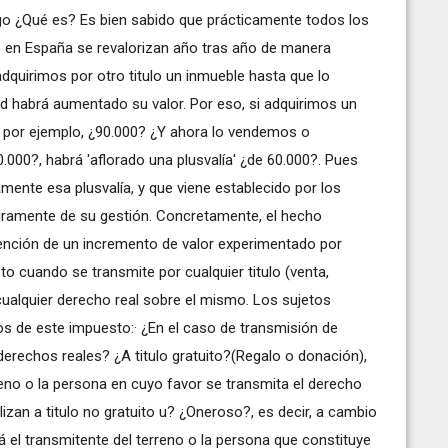
go ¿Qué es? Es bien sabido que prácticamente todos los
 en España se revalorizan año tras año de manera
quirimos por otro titulo un inmueble hasta que lo
d habrá aumentado su valor. Por eso, si adquirimos un
 por ejemplo, ¿90.000? ¿Y ahora lo vendemos o
.000?, habrá 'aflorado una plusvalía' ¿de 60.000?. Pues
mente esa plusvalía, y que viene establecido por los
gramente de su gestión. Concretamente, el hecho
tención de un incremento de valor experimentado por
o cuando se transmite por cualquier titulo (venta,
 cualquier derecho real sobre el mismo. Los sujetos
s de este impuesto:· ¿En el caso de transmisión de
derechos reales? ¿A titulo gratuito?(Regalo o donación),
rreno o la persona en cuyo favor se transmita el derecho
alizan a titulo no gratuito u? ¿Oneroso?, es decir, a cambio
rá el transmitente del terreno o la persona que constituye