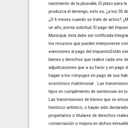
nacimiento de la plusvalía. El plazo para l
produzca el devengo, esto es, ¿a los 30 dí
¿O 6 meses cuando se trate de actos? ¿M
un año, previa solicitud. El pago del Impue
Municipal, ésta debe ser notificada íntegr
los recursos que pueden interponerse cont
exenciones al pago del impuestoEstán exen
bienes y derechos que realice cada uno de
adjudicaciones que a su favor y en pago de
hagan a los cónyuges en pago de sus habe
económico matrimonial. · Las transmision
hijos en cumplimiento de sentencias en los
Las transmisiones de bienes que se encue
histórico-artístico, o hayan sido declarad
propietarios o titulares de derechos reale
conservación o mejora en dichos inmueble