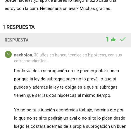
puede hacer?) ¿El tipo de interés lo tengo al 6,25 cada una
estoy con la cam. Necesitaría un aval? Muchas gracias.
1 RESPUESTA
1
RESPUESTA
nacholon
, 30 años en banca, tecnico en hipotecas, con sus
correspondientes...
Por la vía de la subrogación no se pueden juntar nunca
por que la ley de subrogaciones no lo prevé, lo que si
puedes y ademas la ley te obliga es a que si subrogas
tienen que ser las dos hipotecas al mismo tiempo.
Yo no se tu situación económica trabajo, nomina etc por
lo que no se si te pedirán un aval o no si te lo piden desde
luego te costara ademas de a propia subrogación un buen