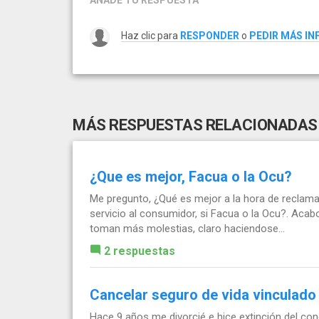
AÑADE TU RESPUESTA
Haz clic para
RESPONDER
o
PEDIR MÁS I
MÁS RESPUESTAS RELACIONADAS
¿Que es mejor, Facua o la Ocu?
Me pregunto, ¿Qué es mejor a la hora de reclama
servicio al consumidor, si Facua o la Ocu?. Acab
toman más molestias, claro haciendose...
2 respuestas
Cancelar seguro de vida vinculado 
Hace 9 años me divorcié e hice extinción del c