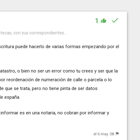
1
otecas, con sus correspondientes...
escritura puede hacerlo de varias formas empezando por el
atastro, o bien no ser un error como tu crees y ser que la
or reordenación de numeración de calle o parcela o lo
 que se trata, pero no tiene pinta de ser datos
 de españa
 informar es en una notaria, no cobran por informar y
el 6 may. 08