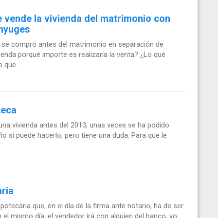
e vende la vivienda del matrimonio con
ónyuges
 se compró antes del matrimonio en separación de
vienda porqué importe es realizaría la venta? ¿Lo qué
 que...
teca
una vivienda antes del 2013, unas veces se ha podido
ño sí puede hacerlo, pero tiene una duda. Para que le
ria
tecaria que, en el día de la firma ante notario, ha de ser
 el mismo día, el vendedor irá con alguien del banco, yo