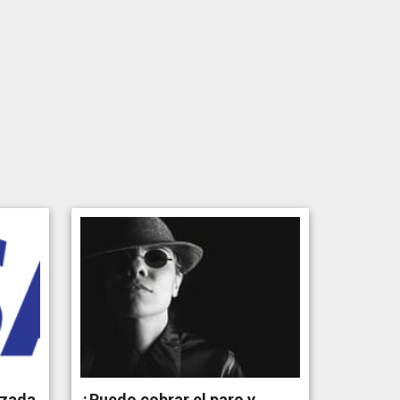
izada
¿Puedo cobrar el paro y