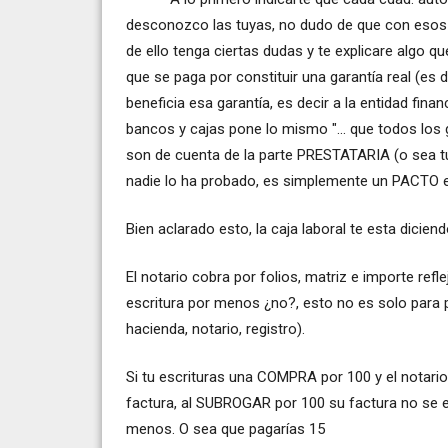
desconozco las tuyas, no dudo de que con esos 
de ello tenga ciertas dudas y te explicare algo q
que se paga por constituir una garantía real (es 
beneficia esa garantía, es decir a la entidad fina
bancos y cajas pone lo mismo "... que todos lo
son de cuenta de la parte PRESTATARIA (o sea tu
nadie lo ha probado, es simplemente un PACTO en
Bien aclarado esto, la caja laboral te esta dicie
El notario cobra por folios, matriz e importe ref
escritura por menos ¿no?, esto no es solo par
hacienda, notario, registro).
Si tu escrituras una COMPRA por 100 y el notario 
factura, al SUBROGAR por 100 su factura no se 
menos. O sea que pagarías 15