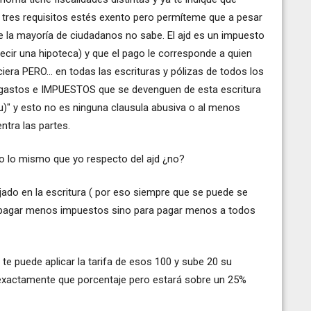
tres requisitos estés exento pero permíteme que a pesar
ue la mayoría de ciudadanos no sabe. El ajd es un impuesto
decir una hipoteca) y que el pago le corresponde a quien
nciera PERO... en todas las escrituras y pólizas de todos los
s gastos e IMPUESTOS que se devenguen de esta escritura
)" y esto no es ninguna clausula abusiva o al menos
tra las partes.
ndo lo mismo que yo respecto del ajd ¿no?
lejado en la escritura ( por eso siempre que se puede se
a pagar menos impuestos sino para pagar menos a todos
te puede aplicar la tarifa de esos 100 y sube 20 su
exactamente que porcentaje pero estará sobre un 25%