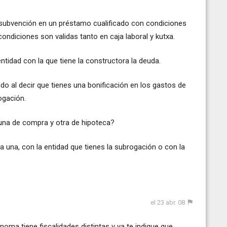
subvención en un préstamo cualificado con condiciones
ondiciones son validas tanto en caja laboral y kutxa.
ntidad con la que tiene la constructora la deuda.
 al decir que tienes una bonificación en los gastos de
rogación.
 una de compra y otra de hipoteca?
a una, con la entidad que tienes la subrogación o con la
el 23 abr. 08
noma tiene fiscalidades distintas y ya te indique que