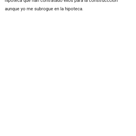
hipoteca que han contratado ellos para la construccción
aunque yo me subrogue en la hipoteca.