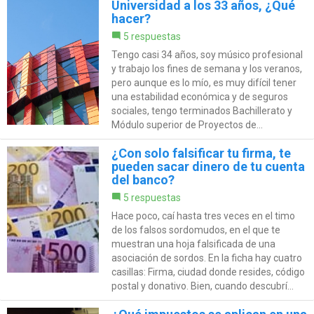
Universidad a los 33 años, ¿Qué
hacer?
5 respuestas
Tengo casi 34 años, soy músico profesional
y trabajo los fines de semana y los veranos,
pero aunque es lo mío, es muy difícil tener
una estabilidad económica y de seguros
sociales, tengo terminados Bachillerato y
Módulo superior de Proyectos de...
¿Con solo falsificar tu firma, te
pueden sacar dinero de tu cuenta
del banco?
5 respuestas
Hace poco, caí hasta tres veces en el timo
de los falsos sordomudos, en el que te
muestran una hoja falsificada de una
asociación de sordos. En la ficha hay cuatro
casillas: Firma, ciudad donde resides, código
postal y donativo. Bien, cuando descubrí...