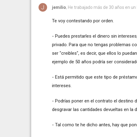
jemilio
, He trabajado más de 30 años en un
Te voy contestando por orden.
- Puedes prestarles el dinero sin intereses
privado. Para que no tengas problemas con
ser "creibles", es decir, que ellos lo pued
ejemplo de 50 años podría ser considera
- Está permitido que este tipo de préstam
intereses.
- Podrías poner en el contrato el destino 
desgravar las cantidades devueltas en la de
- Tal como te he dicho antes, hay que po