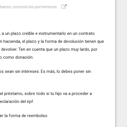
 banco, conozco los pormenores...
, a un plazo creíble e instrumentarlo en un contrato
 hacienda, el plazo y la forma de devolución tienen que
an devolver. Ten en cuenta que un plazo muy lardo, por
do como donación.
os sean sin intereses. Es más, lo debes poner sin
del préstamo, sobre todo si tu hijo va a proceder a
claración del irpf.
ner la forma de reembolso.